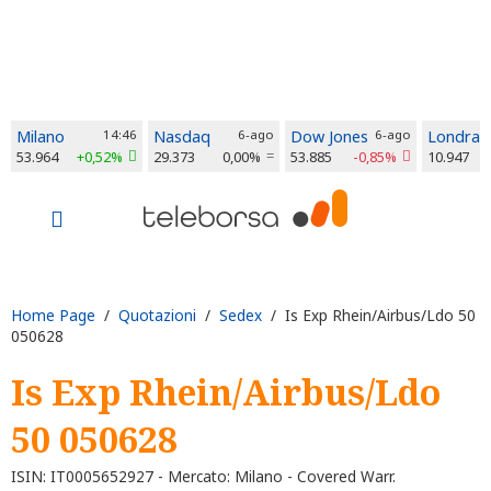
Milano
14:46
Nasdaq
6-ago
Dow Jones
6-ago
Londra
53.964
+0,52%
29.373
0,00%
53.885
-0,85%
10.947
Home Page
/
Quotazioni
/
Sedex
/ Is Exp Rhein/Airbus/Ldo 50
050628
Is Exp Rhein/Airbus/Ldo
50 050628
ISIN: IT0005652927 - Mercato: Milano - Covered Warr.