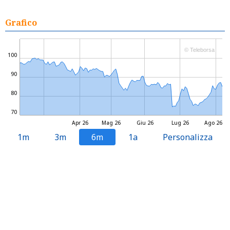
Grafico
© Teleborsa
100
90
80
70
Apr 26
Mag 26
Giu 26
Lug 26
Ago 26
1m
3m
6m
1a
Personalizza