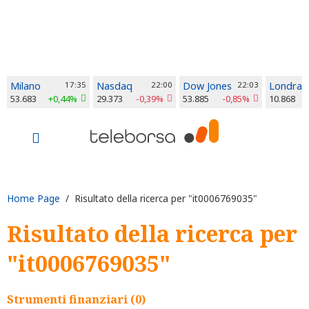
Milano
17:35
Nasdaq
22:00
Dow Jones
22:03
Londra
53.683
+0,44%
29.373
-0,39%
53.885
-0,85%
10.868
Home Page
/ Risultato della ricerca per "it0006769035"
Risultato della ricerca per
"it0006769035"
Strumenti finanziari (0)