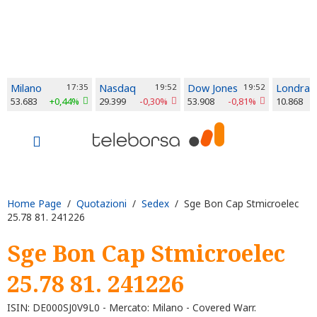
Milano
17:35
Nasdaq
19:52
Dow Jones
19:52
Londra
53.683
+0,44%
29.399
-0,30%
53.908
-0,81%
10.868
Home Page
/
Quotazioni
/
Sedex
/ Sge Bon Cap Stmicroelec
25.78 81. 241226
Sge Bon Cap Stmicroelec
25.78 81. 241226
ISIN: DE000SJ0V9L0 - Mercato: Milano - Covered Warr.