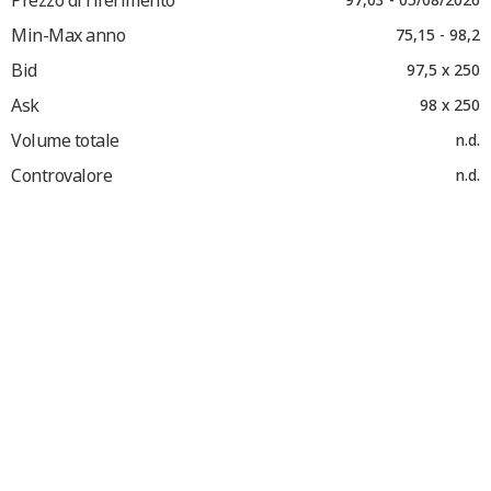
Min-Max anno
75,15 - 98,2
Bid
97,5 x 250
Ask
98 x 250
Volume totale
n.d.
Controvalore
n.d.