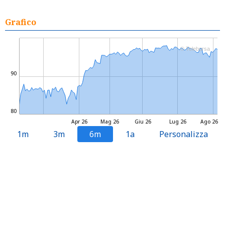
Grafico
© Teleborsa
90
80
Apr 26
Mag 26
Giu 26
Lug 26
Ago 26
1m
3m
6m
1a
Personalizza