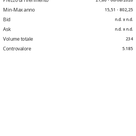
Min-Max anno
15,51 - 802,25
Bid
n.d. x n.d.
Ask
n.d. x n.d.
Volume totale
234
Controvalore
5.185