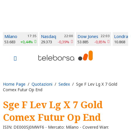
Milano
17:35
Nasdaq
22:00
Dow Jones
22:03
Londra
53.683
+0,44%
29.373
-0,39%
53.885
-0,85%
10.868
Home Page
/
Quotazioni
/
Sedex
/ Sge F Lev Lg X 7 Gold
Comex Futur Op End
Sge F Lev Lg X 7 Gold
Comex Futur Op End
ISIN: DE000SJ0MWF6 - Mercato: Milano - Covered Warr.