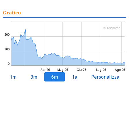
Grafico
© Teleborsa
200
100
0
Apr 26
Mag 26
Giu 26
Lug 26
Ago 26
1m
3m
6m
1a
Personalizza