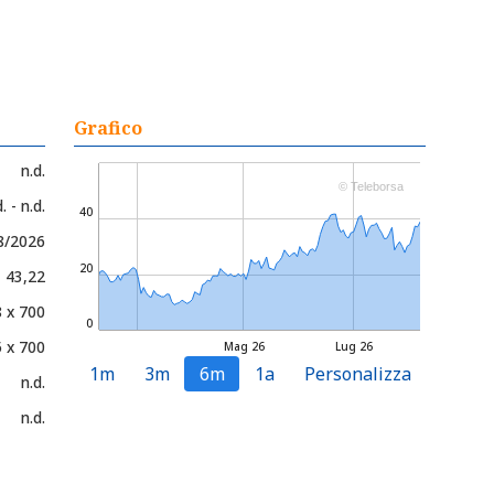
Grafico
n.d.
© Teleborsa
. - n.d.
40
08/2026
20
- 43,22
8 x 700
0
 x 700
Mag 26
Lug 26
1m
3m
6m
1a
Personalizza
n.d.
n.d.