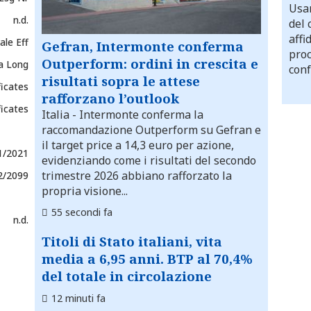
Usar
n.d.
del 
affi
ale Eff
Gefran, Intermonte conferma
proc
Outperform: ordini in crescita e
a Long
conf
risultati sopra le attese
ficates
rafforzano l’outlook
ficates
Italia
- Intermonte conferma la
raccomandazione Outperform su Gefran e
il target price a 14,3 euro per azione,
1/2021
evidenziando come i risultati del secondo
trimestre 2026 abbiano rafforzato la
2/2099
propria visione...
55 secondi fa
n.d.
Titoli di Stato italiani, vita
media a 6,95 anni. BTP al 70,4%
del totale in circolazione
12 minuti fa