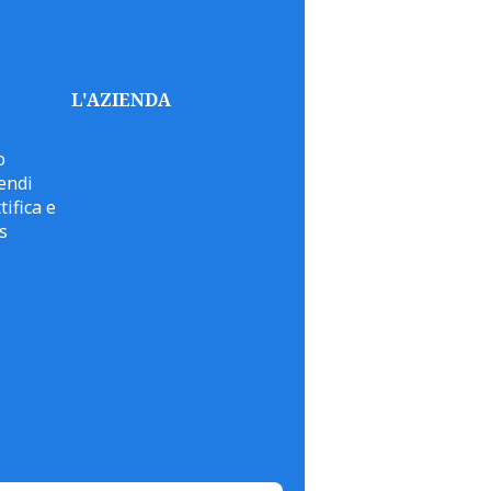
L'AZIENDA
o
endi
tifica e
s