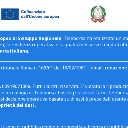
opeo di Sviluppo Regionale
, Teleborsa ha realizzato un i
a, la resilienza operativa e la qualità dei servizi digitali off
aria italiana
.
Tribunale Roma n. 169/61 del 18/02/1961 – email:
redazione 
 00919671008. Tutti i diritti riservati. E' vietata la riprodu
e tecnologia di Teleborsa; hosting su server farm Teleborsa. I
asi decisione operativa basata su di essi è presa dall'uten
oprietà dei dati
.
it sono di pubblico dominio o soggette a licenza di pubblic