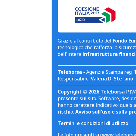
Grazie al contributo del
Fondo Eur
tecnologica che rafforza la sicurezz
dell'intera
infrastruttura finanzi
Teleborsa
- Agenzia Stampa reg. 
Responsabile:
Valeria Di Stefano
Copyright © 2026 Teleborsa
P.IVA
presente sul sito. Software, design 
hanno carattere indicativo; qualsi
rischio.
Avviso sull'uso e sulla pr
Termini e condizioni di utilizzo
Le foto presenti su www.teleborsa.