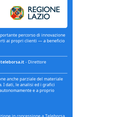
mportante percorso di innovazione
erti ai propri clienti — a beneficio
teleborsa.it
- Direttore
zione anche parziale del materiale
 dati, le analisi ed i grafici
te autonomamente e a proprio
azione in concessione a Teleborsa.