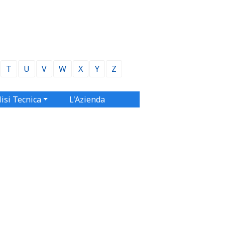
T
U
V
W
X
Y
Z
isi Tecnica
L'Azienda