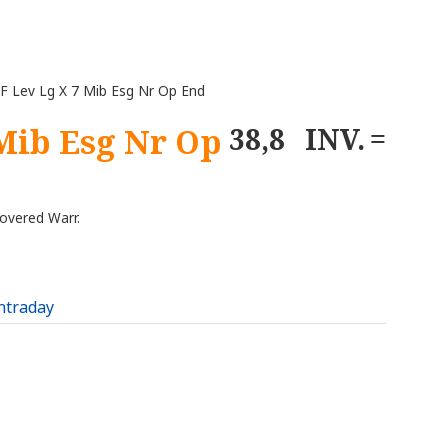
F Lev Lg X 7 Mib Esg Nr Op End
 Mib Esg Nr Op
38,8
INV.
overed Warr.
intraday