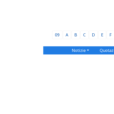
09
A
B
C
D
E
F
Notizie
Quotaz