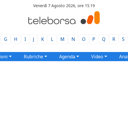
Venerdì 7 Agosto 2026, ore 15.19
G
H
I
J
K
L
M
N
O
P
Q
R
S
ioni
Rubriche
Agenda
Video
Anal