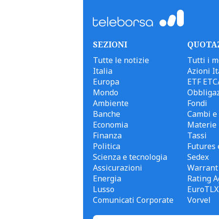
SEZIONI
QUOTA
Tutte le notizie
Tutti i m
Italia
Azioni It
Europa
ETF ETC
Mondo
Obbligaz
Ambiente
Fondi
Banche
Cambi e 
Economia
Materie
Finanza
Tassi
Politica
Futures 
Scienza e tecnologia
Sedex
Assicurazioni
Warrant
Energia
Rating A
Lusso
EuroTLX
Comunicati Corporate
Vorvel