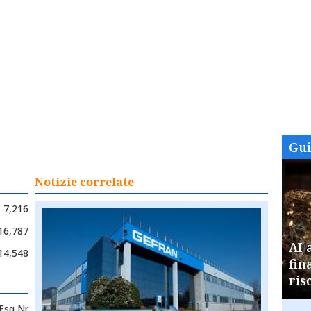
Gu
Notizie correlate
7,216
16,787
AI 
14,548
fin
ris
Esg Nr