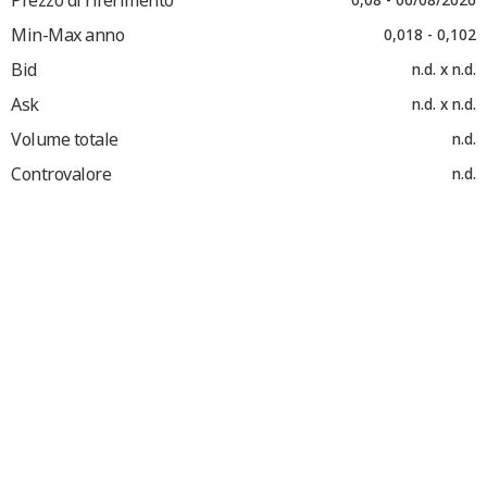
Min-Max anno
0,018 - 0,102
Bid
n.d. x n.d.
Ask
n.d. x n.d.
Volume totale
n.d.
Controvalore
n.d.