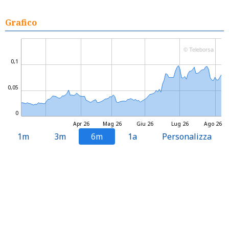
Grafico
© Teleborsa
0,1
0,05
0
Apr 26
Mag 26
Giu 26
Lug 26
Ago 26
1m
3m
6m
1a
Personalizza