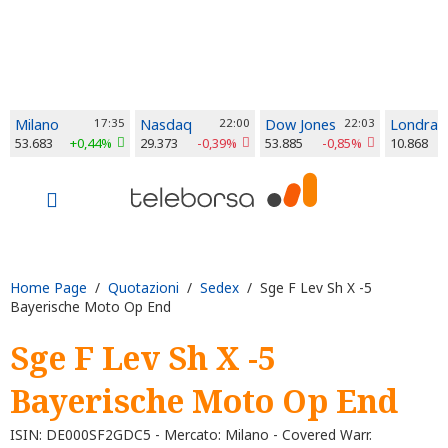
Milano
17:35
Nasdaq
22:00
Dow Jones
22:03
Londra
53.683
+0,44%
29.373
-0,39%
53.885
-0,85%
10.868
Home Page
/
Quotazioni
/
Sedex
/ Sge F Lev Sh X -5
Bayerische Moto Op End
Sge F Lev Sh X -5
Bayerische Moto Op End
ISIN: DE000SF2GDC5 - Mercato: Milano - Covered Warr.