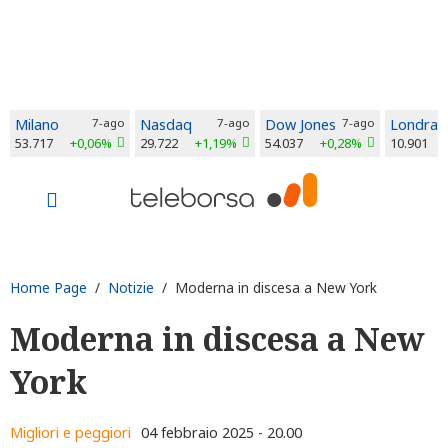
Milano
7-ago
Nasdaq
7-ago
Dow Jones
7-ago
Londra
53.717
+0,06%
29.722
+1,19%
54.037
+0,28%
10.901
Home Page
/
Notizie
/ Moderna in discesa a New York
Moderna in discesa a New
York
Migliori e peggiori
04 febbraio 2025 - 20.00