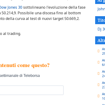
Dow Jones 30
sottolineano l'evoluzione della fase
Joh
za 50.214,9. Possibile una discesa fino al bottom
to della curva al test di nuovi target 50.669,2.
Tito
Dj 3
o al trading.
Alt
A
2
A
6
A
2
A
2
A
1