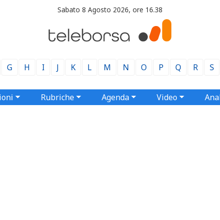
Sabato 8 Agosto 2026, ore 16.38
G
H
I
J
K
L
M
N
O
P
Q
R
S
ioni
Rubriche
Agenda
Video
Anal