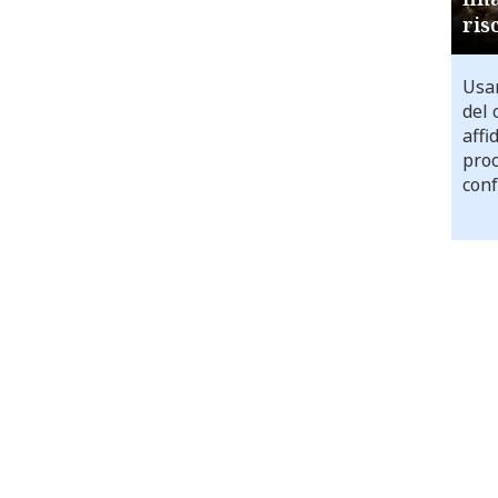
ris
Usar
del 
affi
proc
conf