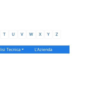
T
U
V
W
X
Y
Z
isi Tecnica
L'Azienda