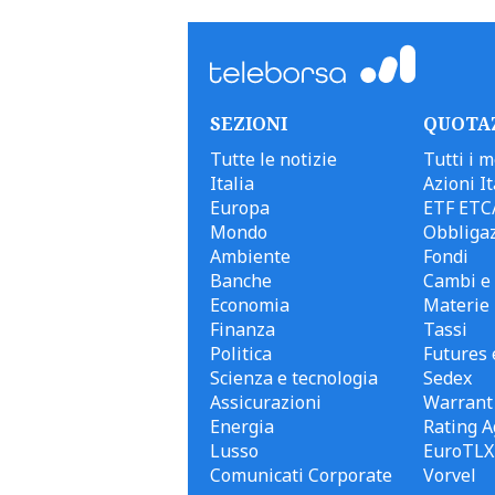
SEZIONI
QUOTA
Tutte le notizie
Tutti i m
Italia
Azioni It
Europa
ETF ETC
Mondo
Obbligaz
Ambiente
Fondi
Banche
Cambi e 
Economia
Materie
Finanza
Tassi
Politica
Futures 
Scienza e tecnologia
Sedex
Assicurazioni
Warrant
Energia
Rating A
Lusso
EuroTLX
Comunicati Corporate
Vorvel