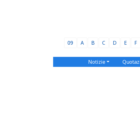
09
A
B
C
D
E
F
Notizie
Quotaz