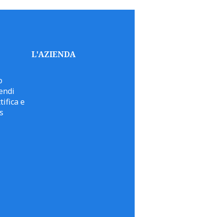
L'AZIENDA
o
endi
tifica e
s