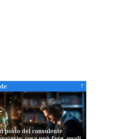
ide
al posto del consulente
anziario: cosa può fare, quali