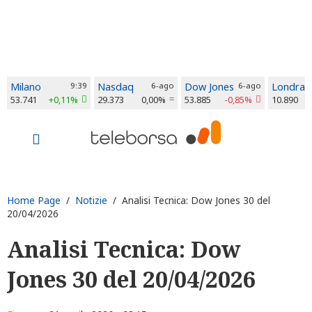
Milano
9:39
Nasdaq
6-ago
Dow Jones
6-ago
Londra
53.741
+0,11%
29.373
0,00%
53.885
-0,85%
10.890
Home Page
/
Notizie
/ Analisi Tecnica: Dow Jones 30 del
20/04/2026
Analisi Tecnica: Dow
Jones 30 del 20/04/2026