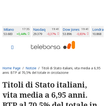
Milano
17:35
Nasdaq
19:41
Dow Jones
19:41
Londra
53.683
+0,44%
29.379
-0,37%
53.896
-0,83%
10.868
Home Page
/
Notizie
/ Titoli di Stato italiani, vita media a 6,95
anni. BTP al 70,5% del totale in circolazione
Titoli di Stato italiani,
vita media a 6,95 anni.
BTP al 70,5% del totale in