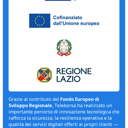
Grazie al contributo del
Fondo Europeo di
Sviluppo Regionale
, Teleborsa ha realizzato un
importante percorso di innovazione tecnologica che
rafforza la sicurezza, la resilienza operativa e la
qualità dei servizi digitali offerti ai propri clienti —