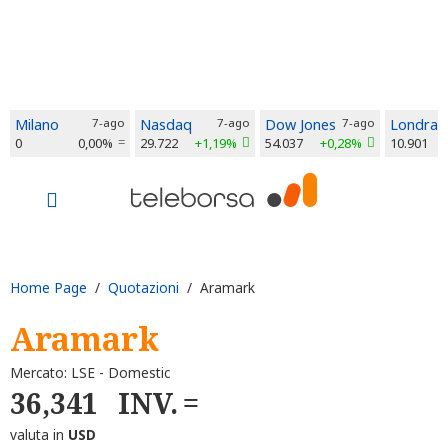
Milano
7-ago
Nasdaq
7-ago
Dow Jones
7-ago
Londra
0
0,00%
29.722
+1,19%
54.037
+0,28%
10.901
Home Page
/
Quotazioni
/ Aramark
Aramark
Mercato: LSE - Domestic
36,341
INV.
valuta in
USD