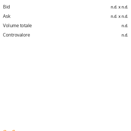
Bid
n.d. x n.d.
Ask
n.d. x n.d.
Volume totale
n.d.
Controvalore
n.d.