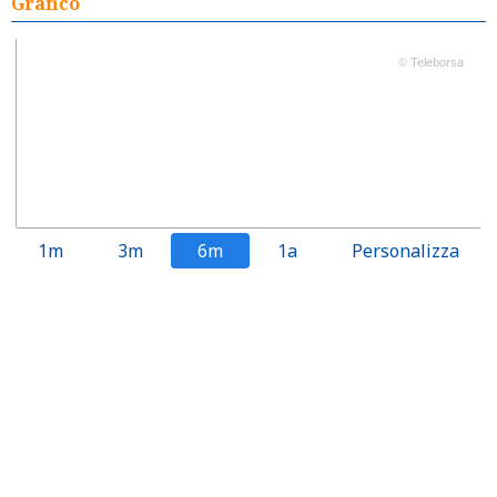
Grafico
© Teleborsa
1m
3m
6m
1a
Personalizza