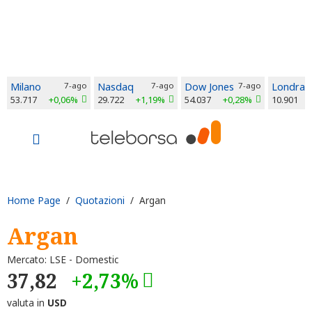
Milano
7-ago
Nasdaq
7-ago
Dow Jones
7-ago
Londra
53.717
+0,06%
29.722
+1,19%
54.037
+0,28%
10.901
Home Page
/
Quotazioni
/ Argan
Argan
Mercato: LSE - Domestic
37,82
+2,73%
valuta in
USD