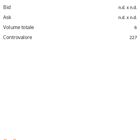
Bid
n.d. x n.d.
Ask
n.d. x n.d.
Volume totale
6
Controvalore
227