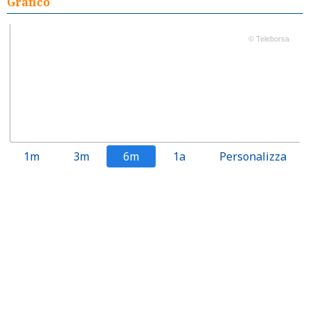
Grafico
© Teleborsa
1m
3m
6m
1a
Personalizza