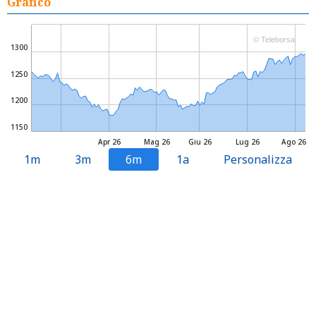
Grafico
© Teleborsa
1300
1250
1200
1150
Apr 26
Mag 26
Giu 26
Lug 26
Ago 26
1m
3m
6m
1a
Personalizza