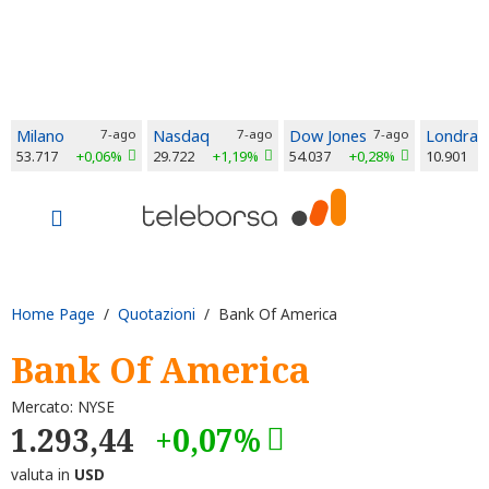
Milano
7-ago
Nasdaq
7-ago
Dow Jones
7-ago
Londra
53.717
+0,06%
29.722
+1,19%
54.037
+0,28%
10.901
Home Page
/
Quotazioni
/ Bank Of America
Bank Of America
Mercato: NYSE
1.293,44
+0,07%
valuta in
USD