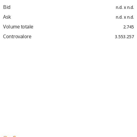
Bid
n.d. x n.d.
Ask
n.d. x n.d.
Volume totale
2.745
Controvalore
3.553.257