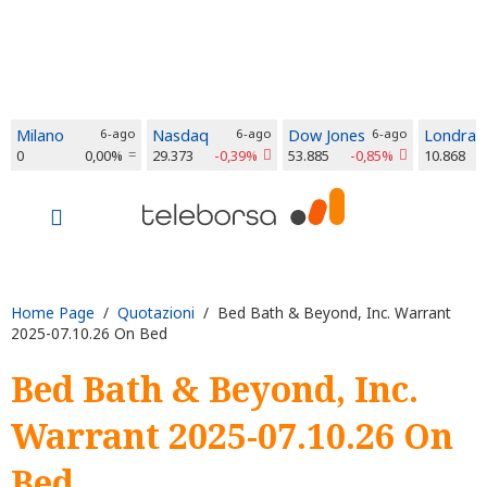
Milano
6-ago
Nasdaq
6-ago
Dow Jones
6-ago
Londra
0
0,00%
29.373
-0,39%
53.885
-0,85%
10.868
Home Page
/
Quotazioni
/ Bed Bath & Beyond, Inc. Warrant
2025-07.10.26 On Bed
Bed Bath & Beyond, Inc.
Warrant 2025-07.10.26 On
Bed