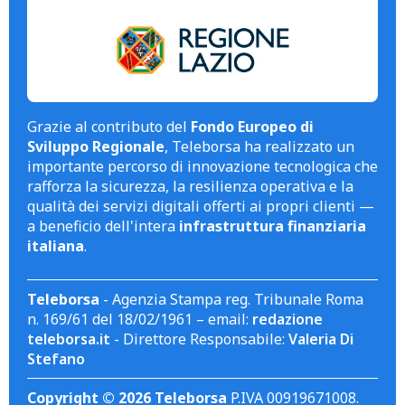
Grazie al contributo del
Fondo Europeo di
Sviluppo Regionale
, Teleborsa ha realizzato un
importante percorso di innovazione tecnologica che
rafforza la sicurezza, la resilienza operativa e la
qualità dei servizi digitali offerti ai propri clienti —
a beneficio dell'intera
infrastruttura finanziaria
italiana
.
Teleborsa
- Agenzia Stampa reg. Tribunale Roma
n. 169/61 del 18/02/1961 – email:
redazione
teleborsa.it
- Direttore Responsabile:
Valeria Di
Stefano
Copyright © 2026 Teleborsa
P.IVA 00919671008.