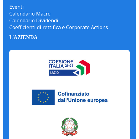
Eventi
Calendario Macro
Calendario Dividendi
Coefficienti di rettifica e Corporate Actions
L'AZIENDA