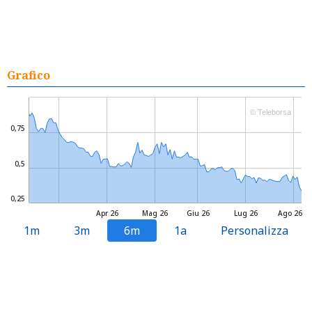
Grafico
© Teleborsa
0,75
0,5
0,25
Apr 26
Mag 26
Giu 26
Lug 26
Ago 26
1m
3m
6m
1a
Personalizza