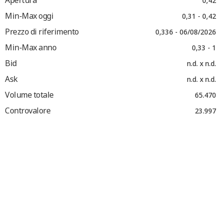
Apertura
0,42
Min-Max oggi
0,31 - 0,42
Prezzo di riferimento
0,336 - 06/08/2026
Min-Max anno
0,33 - 1
Bid
n.d. x n.d.
Ask
n.d. x n.d.
Volume totale
65.470
Controvalore
23.997