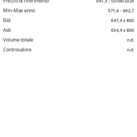
Prezzo di riferimento
641,5 - 03/08/2026
Min-Max anno
571,6 - 662,7
Bid
647,4 x 800
Ask
654,4 x 800
Volume totale
n.d.
Controvalore
n.d.