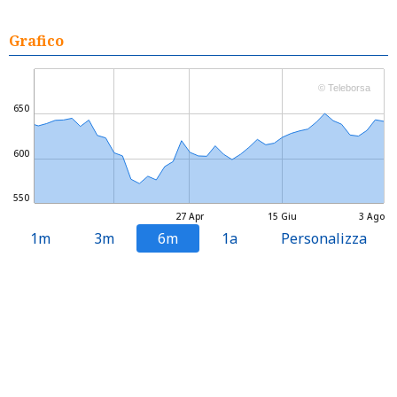
Grafico
© Teleborsa
650
600
550
27 Apr
15 Giu
3 Ago
1m
3m
6m
1a
Personalizza