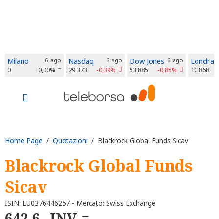
Milano
6-ago
Nasdaq
6-ago
Dow Jones
6-ago
Londra
0
0,00%
29.373
-0,39%
53.885
-0,85%
10.868
Home Page
/
Quotazioni
/ Blackrock Global Funds Sicav
Blackrock Global Funds
Sicav
ISIN: LU0376446257 - Mercato: Swiss Exchange
642,6
INV.