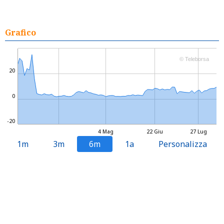
Grafico
© Teleborsa
20
0
-20
4 Mag
22 Giu
27 Lug
1m
3m
6m
1a
Personalizza