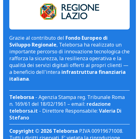
Grazie al contributo del
Fondo Europeo di
Sviluppo Regionale
, Teleborsa ha realizzato un
importante percorso di innovazione tecnologica che
rafforza la sicurezza, la resilienza operativa e la
qualità dei servizi digitali offerti ai propri clienti —
a beneficio dell'intera
infrastruttura finanziaria
italiana
.
Teleborsa
- Agenzia Stampa reg. Tribunale Roma
n. 169/61 del 18/02/1961 – email:
redazione
teleborsa.it
- Direttore Responsabile:
Valeria Di
Stefano
Copyright © 2026 Teleborsa
P.IVA 00919671008.
Tutti i diritti riservati. E' vietata la riproduzione