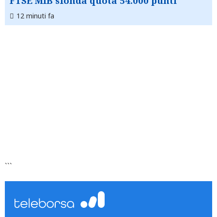
FTSE MIB sfonda quota 54.000 punti
12 minuti fa
```