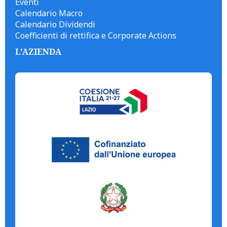
Eventi
Calendario Macro
Calendario Dividendi
Coefficienti di rettifica e Corporate Actions
L'AZIENDA