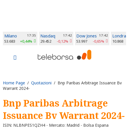
Milano
17:35
Nasdaq
17:42
Dow Jones
17:42
Londra
53.683
+0,44%
29.452
-0,12%
53.997
-0,65%
10.868
Home Page
/
Quotazioni
/ Bnp Paribas Arbitrage Issuance Bv
Warrant 2024-
Bnp Paribas Arbitrage
Issuance Bv Warrant 2024-
ISIN: NLBNPES1QZH4 - Mercato: Madrid - Bolsa Espana