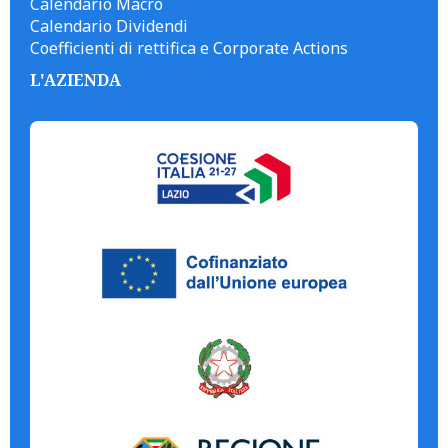
Calendario Macro
Calendario Dividendi
Coefficienti di rettifica e Corporate Actions
L'AZIENDA