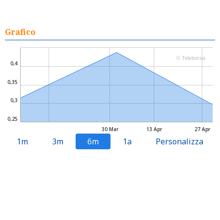
Grafico
© Teleborsa
0,4
0,35
0,3
0,25
30 Mar
13 Apr
27 Apr
1m
3m
6m
1a
Personalizza