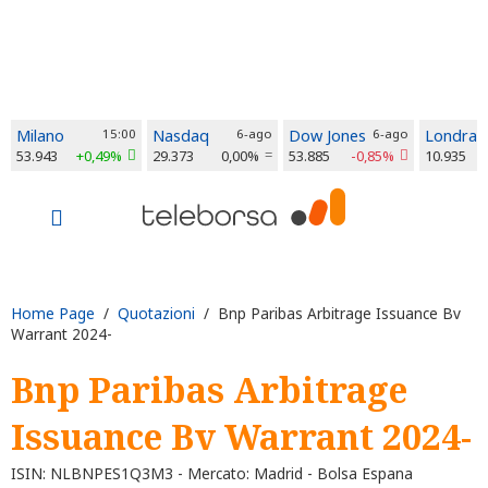
Milano
15:00
Nasdaq
6-ago
Dow Jones
6-ago
Londra
53.943
+0,49%
29.373
0,00%
53.885
-0,85%
10.935
Home Page
/
Quotazioni
/ Bnp Paribas Arbitrage Issuance Bv
Warrant 2024-
Bnp Paribas Arbitrage
Issuance Bv Warrant 2024-
ISIN: NLBNPES1Q3M3 - Mercato: Madrid - Bolsa Espana