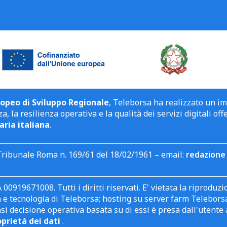
opeo di Sviluppo Regionale
, Teleborsa ha realizzato un i
a, la resilienza operativa e la qualità dei servizi digitali off
aria italiana
.
Tribunale Roma n. 169/61 del 18/02/1961 – email:
redazione 
 00919671008. Tutti i diritti riservati. E' vietata la riprodu
e tecnologia di Teleborsa; hosting su server farm Teleborsa. I
asi decisione operativa basata su di essi è presa dall'uten
oprietà dei dati
.