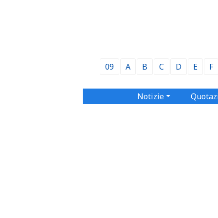
09
A
B
C
D
E
F
Notizie
Quotaz