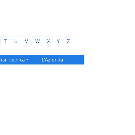
T
U
V
W
X
Y
Z
isi Tecnica
L'Azienda