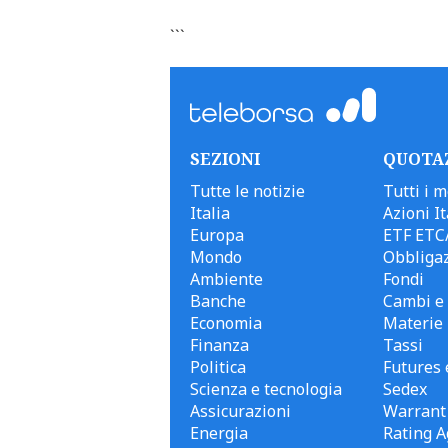
```
SEZIONI
QUOTA
Tutte le notizie
Tutti i m
Italia
Azioni It
Europa
ETF ETC
Mondo
Obbligaz
Ambiente
Fondi
Banche
Cambi e 
Economia
Materie
Finanza
Tassi
Politica
Futures 
Scienza e tecnologia
Sedex
Assicurazioni
Warrant
Energia
Rating A