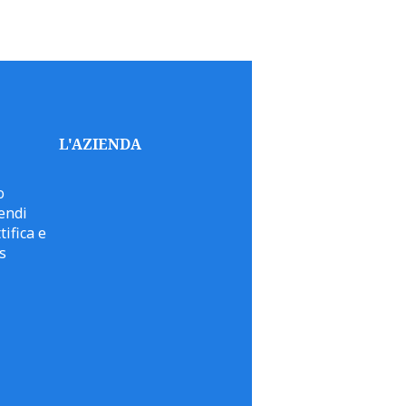
L'AZIENDA
o
endi
tifica e
s