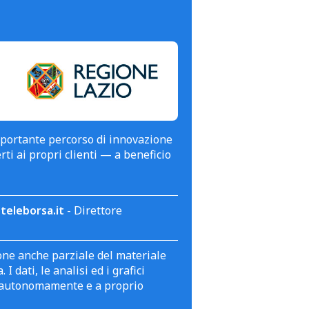
mportante percorso di innovazione
erti ai propri clienti — a beneficio
teleborsa.it
- Direttore
zione anche parziale del materiale
 dati, le analisi ed i grafici
te autonomamente e a proprio