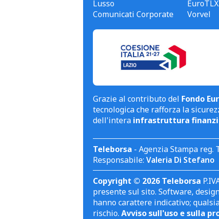
Lusso
EuroTLX
Comunicati Corporate
Vorvel
Grazie al contributo del
Fondo Eur
tecnologica che rafforza la sicurezz
dell'intera
infrastruttura finanzi
Teleborsa
- Agenzia Stampa reg. 
Responsabile:
Valeria Di Stefano
Copyright © 2026 Teleborsa
P.IVA
presente sul sito. Software, design 
hanno carattere indicativo; qualsi
rischio.
Avviso sull'uso e sulla pr