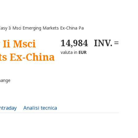
asy Ii Msci Emerging Markets Ex-China Pa
 Ii Msci
14,984
INV.
valuta in
EUR
s Ex-China
hange
intraday
Analisi tecnica