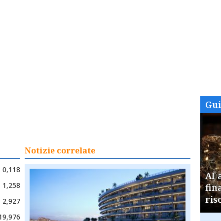
Gu
Notizie correlate
0,118
AI 
1,258
fin
ris
2,927
19,976