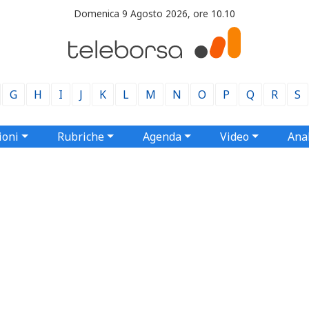
Domenica 9 Agosto 2026, ore 10.10
G
H
I
J
K
L
M
N
O
P
Q
R
S
ioni
Rubriche
Agenda
Video
Anal