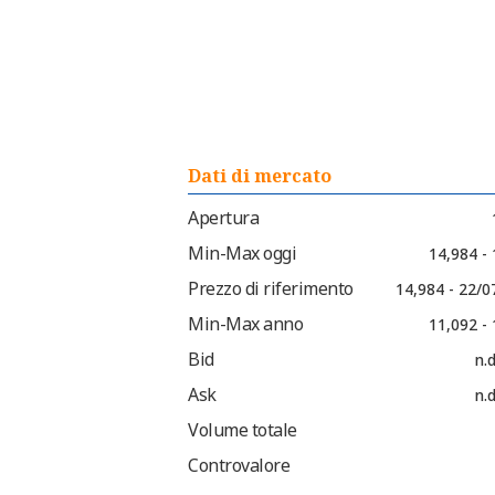
Dati di mercato
Apertura
Min-Max oggi
14,984 -
Prezzo di riferimento
14,984 - 22/0
Min-Max anno
11,092 -
Bid
n.d
Ask
n.d
Volume totale
Controvalore