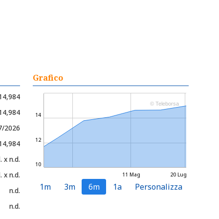
Grafico
14,984
© Teleborsa
 14,984
14
7/2026
12
 14,984
. x n.d.
10
. x n.d.
11 Mag
20 Lug
1m
3m
6m
1a
Personalizza
n.d.
n.d.