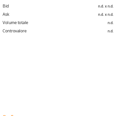
Bid
n.d. x n.d.
Ask
n.d. x n.d.
Volume totale
n.d.
Controvalore
n.d.