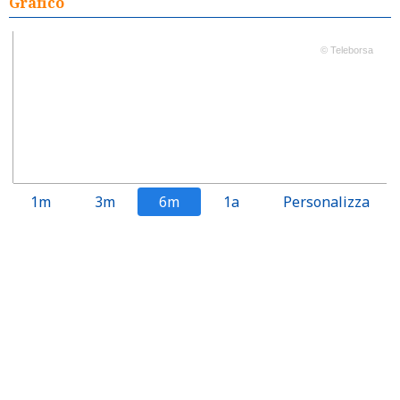
Grafico
© Teleborsa
1m
3m
6m
1a
Personalizza