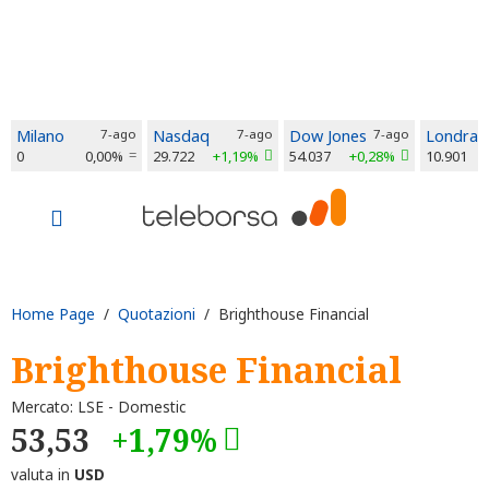
Milano
7-ago
Nasdaq
7-ago
Dow Jones
7-ago
Londra
0
0,00%
29.722
+1,19%
54.037
+0,28%
10.901
Home Page
/
Quotazioni
/ Brighthouse Financial
Brighthouse Financial
Mercato: LSE - Domestic
53,53
+1,79%
valuta in
USD