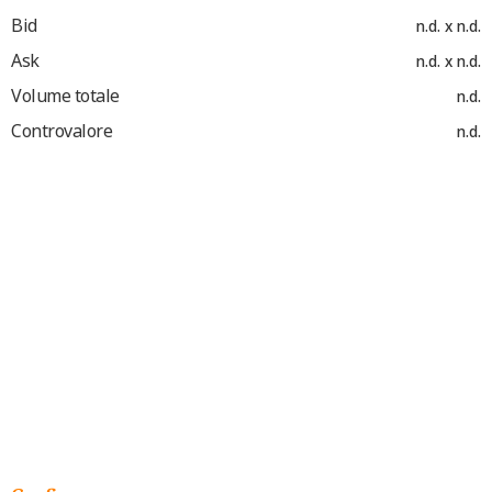
Bid
n.d. x n.d.
Ask
n.d. x n.d.
Volume totale
n.d.
Controvalore
n.d.