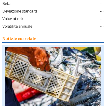
Beta
---
Deviazione standard
---
Value at risk
---
Volatilità annuale
---
Notizie correlate