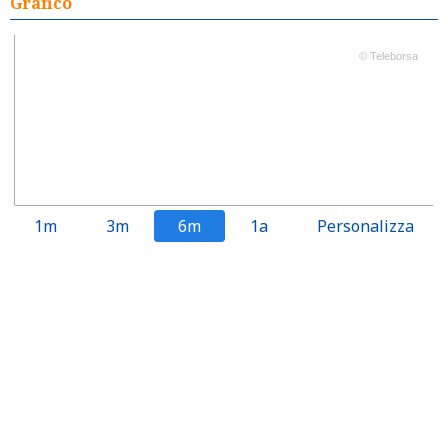
Grafico
© Teleborsa
1m
3m
6m
1a
Personalizza