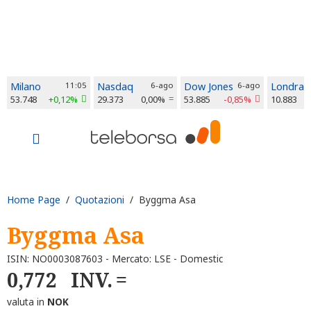
Milano
11:05
Nasdaq
6-ago
Dow Jones
6-ago
Londra
53.748
+0,12%
29.373
0,00%
53.885
-0,85%
10.883
Home Page
/
Quotazioni
/ Byggma Asa
Byggma Asa
ISIN: NO0003087603 - Mercato: LSE - Domestic
0,772
INV.
valuta in
NOK