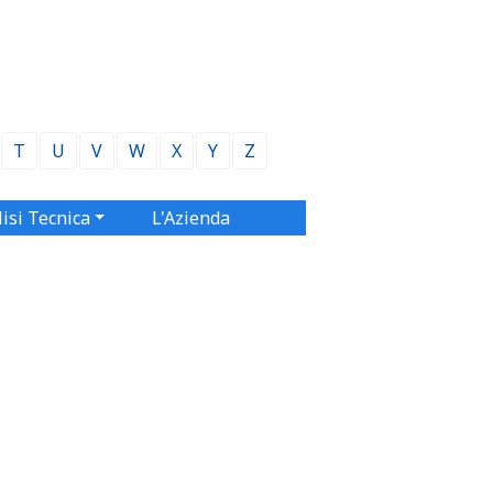
T
U
V
W
X
Y
Z
isi Tecnica
L'Azienda