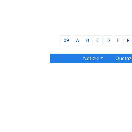
09
A
B
C
D
E
F
Notizie
Quotaz