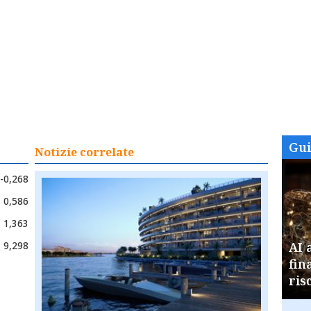
Gu
Notizie correlate
-0,268
0,586
1,363
9,298
AI 
fin
ris