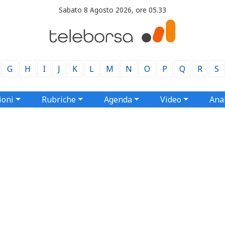
Sabato 8 Agosto 2026, ore 05.33
G
H
I
J
K
L
M
N
O
P
Q
R
S
ioni
Rubriche
Agenda
Video
Anal