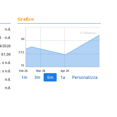
Grafico
n.d.
© Teleborsa
. - n.d.
60
4/2026
57,5
- 61,06
. x n.d.
55
. x n.d.
Feb 26
Mar 26
Apr 26
1m
3m
6m
1a
Personalizza
n.d.
n.d.