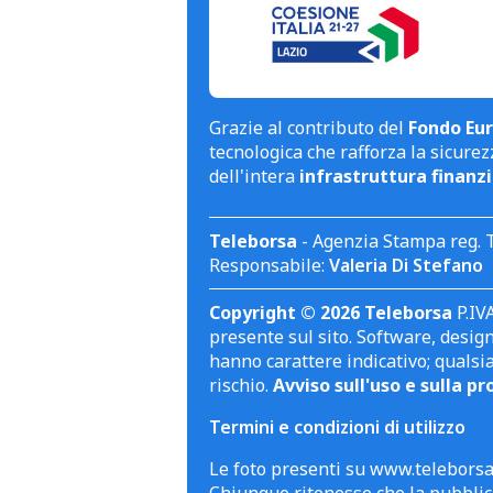
Grazie al contributo del
Fondo Eur
tecnologica che rafforza la sicurezz
dell'intera
infrastruttura finanzi
Teleborsa
- Agenzia Stampa reg. 
Responsabile:
Valeria Di Stefano
Copyright © 2026 Teleborsa
P.IVA
presente sul sito. Software, design 
hanno carattere indicativo; qualsi
rischio.
Avviso sull'uso e sulla pr
Termini e condizioni di utilizzo
Le foto presenti su www.teleborsa.