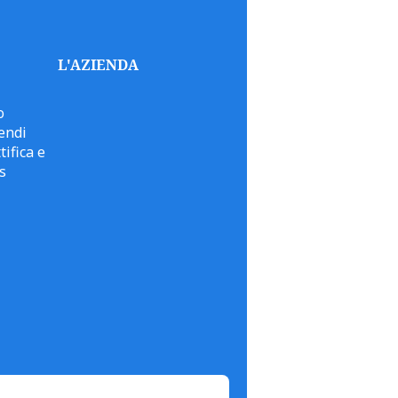
L'AZIENDA
o
endi
tifica e
s