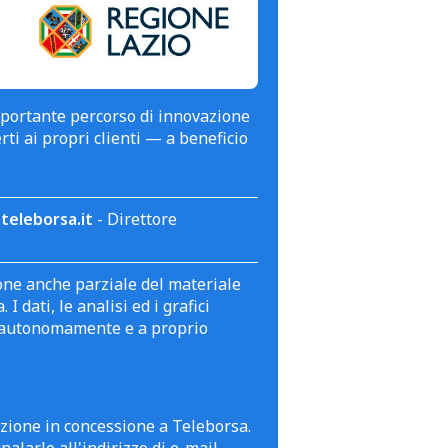
mportante percorso di innovazione
erti ai propri clienti — a beneficio
teleborsa.it
- Direttore
zione anche parziale del materiale
 dati, le analisi ed i grafici
te autonomamente e a proprio
azione in concessione a Teleborsa.