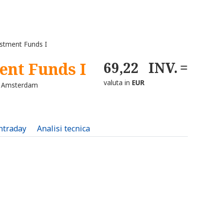
stment Funds I
ent Funds I
69,22
INV.
valuta in
EUR
- Amsterdam
intraday
Analisi tecnica