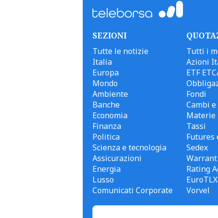
SEZIONI
QUOTA
Tutte le notizie
Tutti i m
Italia
Azioni It
Europa
ETF ETC
Mondo
Obbligaz
Ambiente
Fondi
Banche
Cambi e 
Economia
Materie
Finanza
Tassi
Politica
Futures 
Scienza e tecnologia
Sedex
Assicurazioni
Warrant
Energia
Rating A
Lusso
EuroTLX
Comunicati Corporate
Vorvel