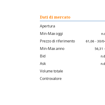
Dati di mercato
Apertura
Min-Max oggi
n.d
Prezzo di riferimento
61,06 - 30/0
Min-Max anno
56,31 
Bid
n.d
Ask
n.d
Volume totale
Controvalore