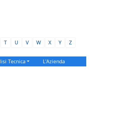
T
U
V
W
X
Y
Z
isi Tecnica
L'Azienda