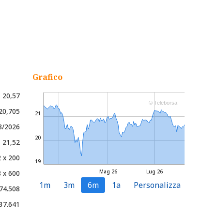
Grafico
20,57
© Teleborsa
 20,705
21
8/2026
20
- 21,52
 x 200
19
Mag 26
Lug 26
 x 600
1m
3m
6m
1a
Personalizza
74.508
37.641