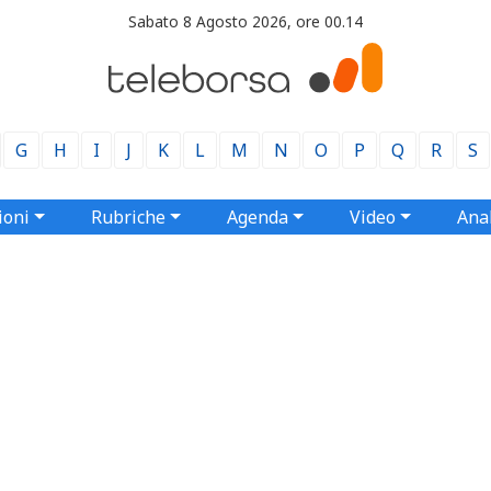
Sabato 8 Agosto 2026, ore 00.14
G
H
I
J
K
L
M
N
O
P
Q
R
S
ioni
Rubriche
Agenda
Video
Anal