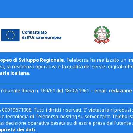
opeo di Sviluppo Regionale
, Teleborsa ha realizzato un i
a, la resilienza operativa e la qualità dei servizi digitali off
aria italiana
.
Tribunale Roma n. 169/61 del 18/02/1961 – email:
redazione 
 00919671008. Tutti i diritti riservati. E' vietata la riprodu
e tecnologia di Teleborsa; hosting su server farm Teleborsa. I
asi decisione operativa basata su di essi è presa dall'uten
oprietà dei dati
.