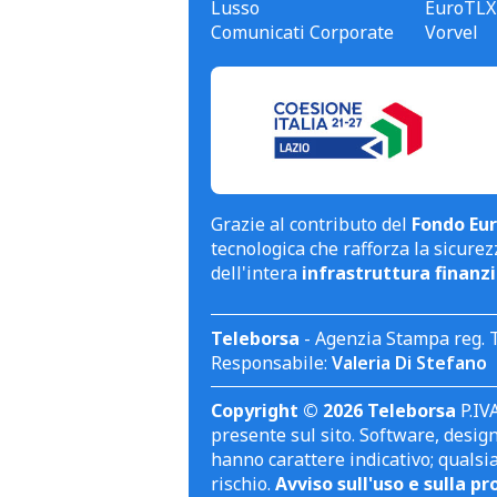
Lusso
EuroTLX
Comunicati Corporate
Vorvel
Grazie al contributo del
Fondo Eur
tecnologica che rafforza la sicurezz
dell'intera
infrastruttura finanzi
Teleborsa
- Agenzia Stampa reg. 
Responsabile:
Valeria Di Stefano
Copyright © 2026 Teleborsa
P.IVA
presente sul sito. Software, design 
hanno carattere indicativo; qualsi
rischio.
Avviso sull'uso e sulla pr