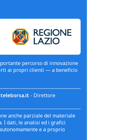
mportante percorso di innovazione
erti ai propri clienti — a beneficio
teleborsa.it
- Direttore
zione anche parziale del materiale
 dati, le analisi ed i grafici
te autonomamente e a proprio