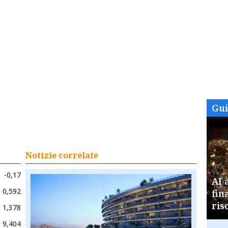
Gu
Notizie correlate
-0,17
AI 
0,592
fin
ris
1,378
9,404