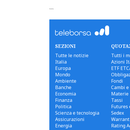
```
SEZIONI
QUOTA
Tutte le notizie
Tutti i m
Italia
Azioni It
Europa
ETF ETC
Mondo
Obbligaz
Ambiente
Fondi
Banche
Cambi e 
Economia
Materie
Finanza
Tassi
Politica
Futures 
Scienza e tecnologia
Sedex
Assicurazioni
Warrant
Energia
Rating A