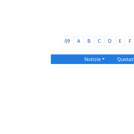
09
A
B
C
D
E
F
Notizie
Quotaz