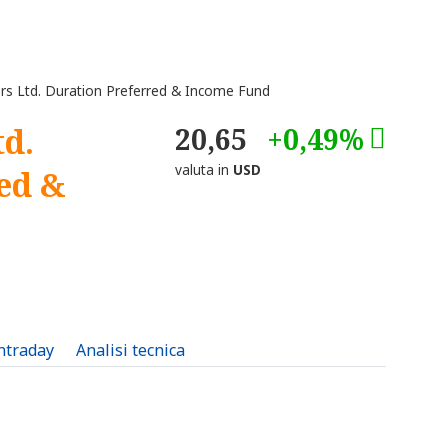
s Ltd. Duration Preferred & Income Fund
td.
20,65
+0,49%
valuta in
USD
ed &
intraday
Analisi tecnica