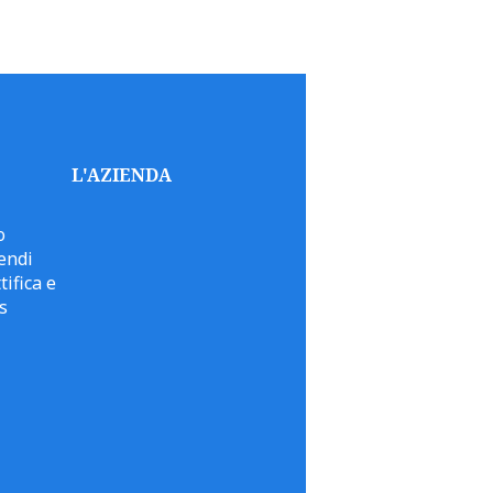
L'AZIENDA
o
endi
tifica e
s