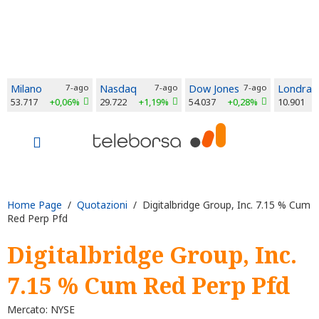
Milano
7-ago
Nasdaq
7-ago
Dow Jones
7-ago
Londra
53.717
+0,06%
29.722
+1,19%
54.037
+0,28%
10.901
Home Page
/
Quotazioni
/ Digitalbridge Group, Inc. 7.15 % Cum
Red Perp Pfd
Digitalbridge Group, Inc.
7.15 % Cum Red Perp Pfd
Mercato: NYSE