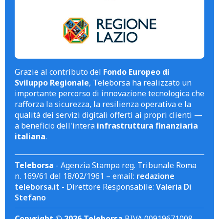
Grazie al contributo del
Fondo Europeo di
Sviluppo Regionale
, Teleborsa ha realizzato un
importante percorso di innovazione tecnologica che
rafforza la sicurezza, la resilienza operativa e la
qualità dei servizi digitali offerti ai propri clienti —
a beneficio dell'intera
infrastruttura finanziaria
italiana
.
Teleborsa
- Agenzia Stampa reg. Tribunale Roma
n. 169/61 del 18/02/1961 – email:
redazione
teleborsa.it
- Direttore Responsabile:
Valeria Di
Stefano
Copyright © 2026 Teleborsa
P.IVA 00919671008.