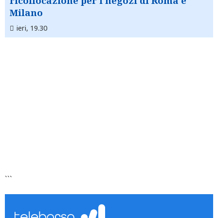
ricollocazione per i negozi di Roma e
Milano
ieri, 19.30
```