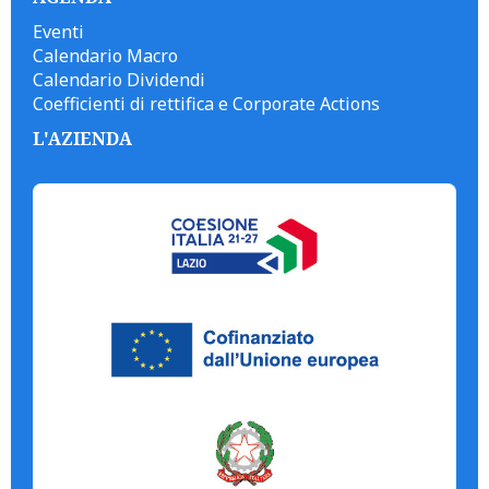
Eventi
Calendario Macro
Calendario Dividendi
Coefficienti di rettifica e Corporate Actions
L'AZIENDA