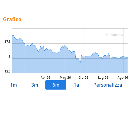
Grafico
© Teleborsa
17,5
15
12,5
Apr 26
Mag 26
Giu 26
Lug 26
Ago 26
1m
3m
6m
1a
Personalizza