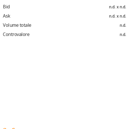
Bid
n.d. x n.d.
Ask
n.d. x n.d.
Volume totale
n.d.
Controvalore
n.d.