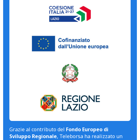
Grazie al contributo del
Fondo Europeo di
Sviluppo Regionale
, Teleborsa ha realizzato un