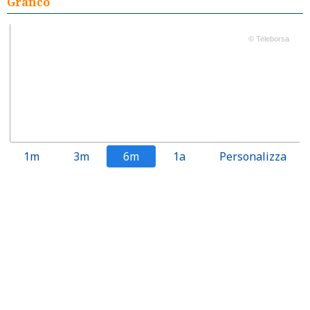
Grafico
© Teleborsa
1m
3m
6m
1a
Personalizza