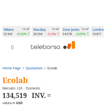
Milano
15:47
Nasdaq
15:47
Dow Jones
15:47
Londra
53.941
+0,92%
29.394
-0,32%
54.378
+0,05%
10.871
Home Page
/
Quotazioni
/ Ecolab
Ecolab
Mercato: LSE - Domestic
134,519
INV.
valuta in
USD