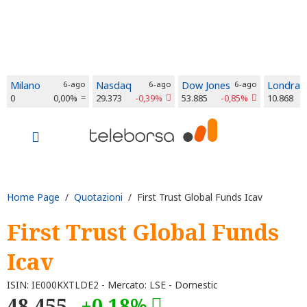
Milano
6-ago
Nasdaq
6-ago
Dow Jones
6-ago
Londra
0
0,00%
29.373
-0,39%
53.885
-0,85%
10.868
Home Page
/
Quotazioni
/ First Trust Global Funds Icav
First Trust Global Funds
Icav
ISIN: IE000KXTLDE2 - Mercato: LSE - Domestic
48,455
+0,18%