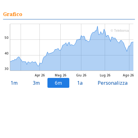
Grafico
© Teleborsa
50
40
30
Apr 26
Mag 26
Giu 26
Lug 26
Ago 26
1m
3m
6m
1a
Personalizza