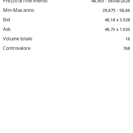
Prezzo di riferimento
48,455 - 06/08/2026
Min-Max anno
29,675 - 58,66
Bid
48,18 x 3.928
Ask
48,73 x 1.020
Volume totale
16
Controvalore
768