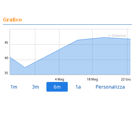
Grafico
© Teleborsa
45
40
35
4 Mag
18 Mag
22 Giu
1m
3m
6m
1a
Personalizza