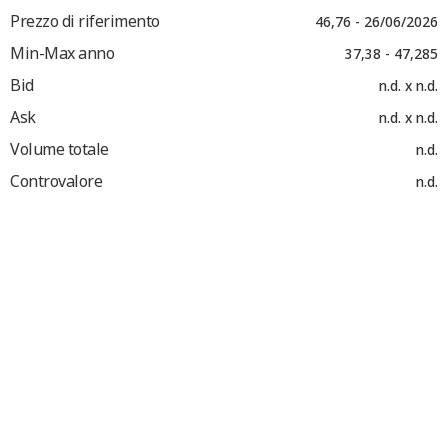
Prezzo di riferimento
46,76 - 26/06/2026
Min-Max anno
37,38 - 47,285
Bid
n.d. x n.d.
Ask
n.d. x n.d.
Volume totale
n.d.
Controvalore
n.d.