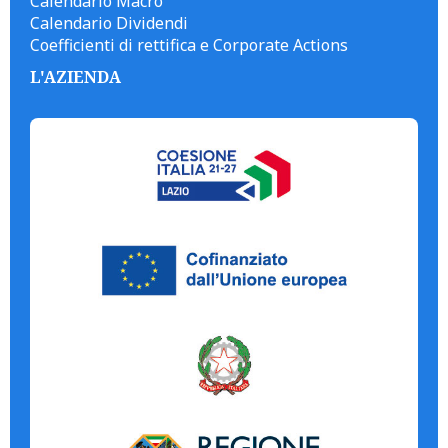
Calendario Macro
Calendario Dividendi
Coefficienti di rettifica e Corporate Actions
L'AZIENDA