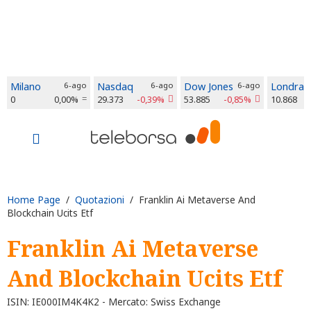
Milano
6-ago
Nasdaq
6-ago
Dow Jones
6-ago
Londra
0
0,00%
29.373
-0,39%
53.885
-0,85%
10.868
Home Page
/
Quotazioni
/ Franklin Ai Metaverse And
Blockchain Ucits Etf
Franklin Ai Metaverse
And Blockchain Ucits Etf
ISIN: IE000IM4K4K2 - Mercato: Swiss Exchange