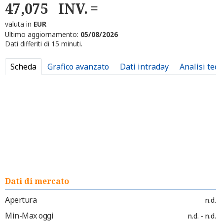
47,075
INV.
valuta in
EUR
Ultimo aggiornamento:
05/08/2026
Dati differiti di 15 minuti.
Scheda
Grafico avanzato
Dati intraday
Analisi tec
Dati di mercato
Apertura
n.d.
Min-Max oggi
n.d. - n.d.