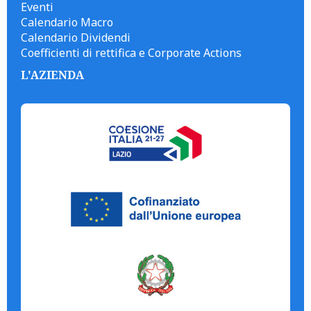
Eventi
Calendario Macro
Calendario Dividendi
Coefficienti di rettifica e Corporate Actions
L'AZIENDA