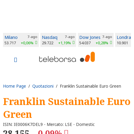
Milano
7-ago
Nasdaq
7-ago
Dow Jones
7-ago
Londra
53.717
+0,06%
29.722
+1,19%
54.037
+0,28%
10.901
Home Page
/
Quotazioni
/ Franklin Sustainable Euro Green
Franklin Sustainable Euro
Green
ISIN: IE0006K7DEL9 - Mercato: LSE - Domestic
28,155
-0,09%