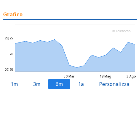
Grafico
© Teleborsa
28,25
28
27,75
30 Mar
18 Mag
3 Ago
1m
3m
6m
1a
Personalizza