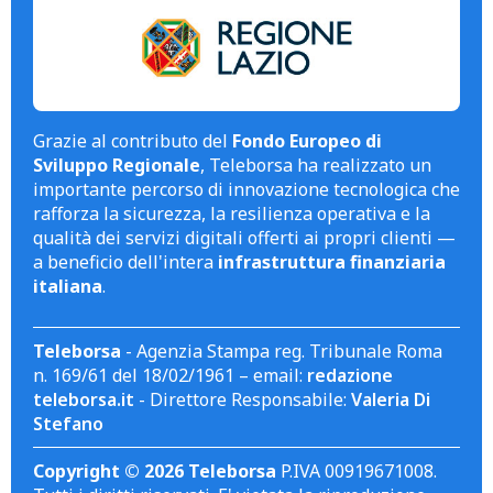
Grazie al contributo del
Fondo Europeo di
Sviluppo Regionale
, Teleborsa ha realizzato un
importante percorso di innovazione tecnologica che
rafforza la sicurezza, la resilienza operativa e la
qualità dei servizi digitali offerti ai propri clienti —
a beneficio dell'intera
infrastruttura finanziaria
italiana
.
Teleborsa
- Agenzia Stampa reg. Tribunale Roma
n. 169/61 del 18/02/1961 – email:
redazione
teleborsa.it
- Direttore Responsabile:
Valeria Di
Stefano
Copyright © 2026 Teleborsa
P.IVA 00919671008.