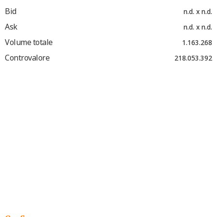
Bid
n.d. x n.d.
Ask
n.d. x n.d.
Volume totale
1.163.268
Controvalore
218.053.392