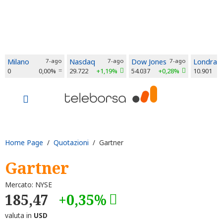
Milano
7-ago
Nasdaq
7-ago
Dow Jones
7-ago
Londra
0
0,00%
29.722
+1,19%
54.037
+0,28%
10.901
Home Page
/
Quotazioni
/ Gartner
Gartner
Mercato: NYSE
185,47
+0,35%
valuta in
USD