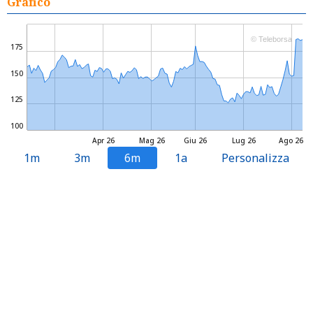
Grafico
© Teleborsa
175
150
125
100
Apr 26
Mag 26
Giu 26
Lug 26
Ago 26
1m
3m
6m
1a
Personalizza