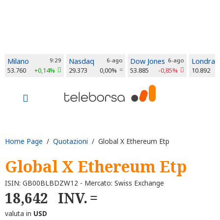
Milano
9:29
Nasdaq
6-ago
Dow Jones
6-ago
Londra
53.760
+0,14%
29.373
0,00%
53.885
-0,85%
10.892
Home Page
/
Quotazioni
/ Global X Ethereum Etp
Global X Ethereum Etp
ISIN: GB00BLBDZW12 - Mercato: Swiss Exchange
18,642
INV.
valuta in
USD