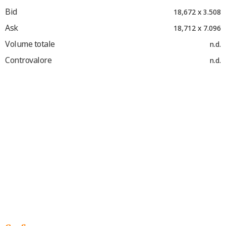
Bid
18,672 x 3.508
Ask
18,712 x 7.096
Volume totale
n.d.
Controvalore
n.d.