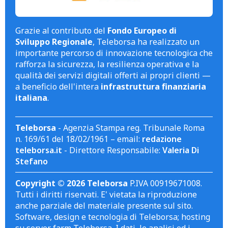
Grazie al contributo del
Fondo Europeo di
Sviluppo Regionale
, Teleborsa ha realizzato un
importante percorso di innovazione tecnologica che
rafforza la sicurezza, la resilienza operativa e la
qualità dei servizi digitali offerti ai propri clienti —
a beneficio dell'intera
infrastruttura finanziaria
italiana
.
Teleborsa
- Agenzia Stampa reg. Tribunale Roma
n. 169/61 del 18/02/1961 – email:
redazione
teleborsa.it
- Direttore Responsabile:
Valeria Di
Stefano
Copyright © 2026 Teleborsa
P.IVA 00919671008.
Tutti i diritti riservati. E' vietata la riproduzione
anche parziale del materiale presente sul sito.
Software, design e tecnologia di Teleborsa; hosting
su server farm Teleborsa. I dati, le analisi ed i