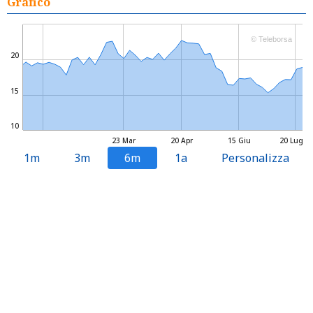
Grafico
© Teleborsa
20
15
10
23 Mar
20 Apr
15 Giu
20 Lug
1m
3m
6m
1a
Personalizza