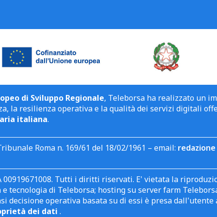
opeo di Sviluppo Regionale
, Teleborsa ha realizzato un i
a, la resilienza operativa e la qualità dei servizi digitali off
aria italiana
.
Tribunale Roma n. 169/61 del 18/02/1961 – email:
redazione 
 00919671008. Tutti i diritti riservati. E' vietata la riprodu
e tecnologia di Teleborsa; hosting su server farm Teleborsa. I
asi decisione operativa basata su di essi è presa dall'uten
oprietà dei dati
.