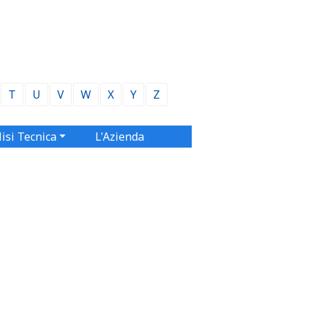
T
U
V
W
X
Y
Z
isi Tecnica
L'Azienda