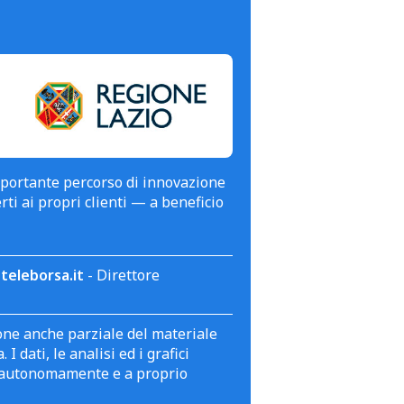
mportante percorso di innovazione
erti ai propri clienti — a beneficio
teleborsa.it
- Direttore
zione anche parziale del materiale
 dati, le analisi ed i grafici
te autonomamente e a proprio