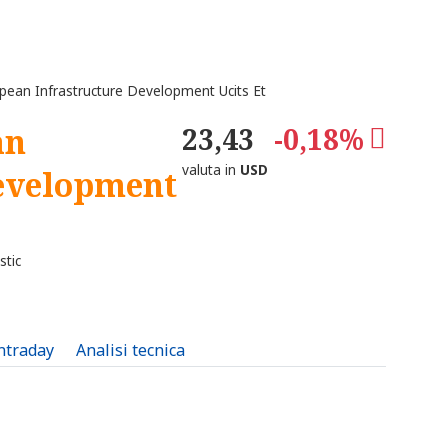
pean Infrastructure Development Ucits Et
an
23,43
-0,18%
valuta in
USD
Development
stic
intraday
Analisi tecnica