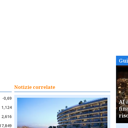
Gu
Notizie correlate
-0,69
AI 
1,124
fin
ris
2,616
17,849