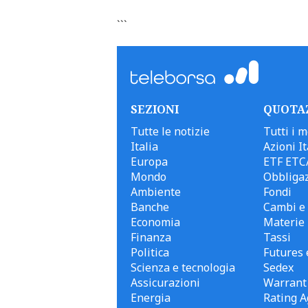
```
SEZIONI
QUOTA
Tutte le notizie
Tutti i m
Italia
Azioni It
Europa
ETF ETC
Mondo
Obbligaz
Ambiente
Fondi
Banche
Cambi e 
Economia
Materie
Finanza
Tassi
Politica
Futures 
Scienza e tecnologia
Sedex
Assicurazioni
Warrant
Energia
Rating A