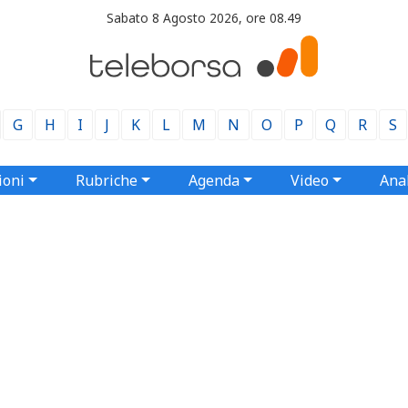
Sabato 8 Agosto 2026, ore 08.49
G
H
I
J
K
L
M
N
O
P
Q
R
S
ioni
Rubriche
Agenda
Video
Anal