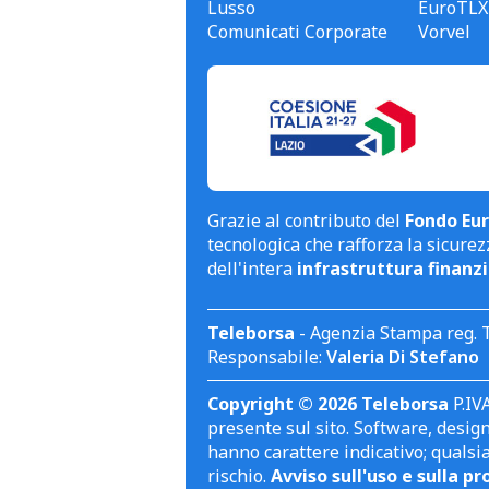
Lusso
EuroTLX
Comunicati Corporate
Vorvel
Grazie al contributo del
Fondo Eur
tecnologica che rafforza la sicurezz
dell'intera
infrastruttura finanzi
Teleborsa
- Agenzia Stampa reg. 
Responsabile:
Valeria Di Stefano
Copyright © 2026 Teleborsa
P.IVA
presente sul sito. Software, design 
hanno carattere indicativo; qualsi
rischio.
Avviso sull'uso e sulla pr