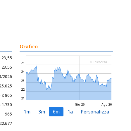
Grafico
23,55
© Teleborsa
25
- 23,55
24
8/2026
23
 25,025
22
 x 865
21
x 1.730
Giu 26
Ago 26
1m
3m
6m
1a
Personalizza
965
22.677