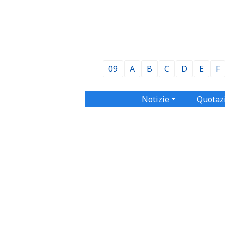
09
A
B
C
D
E
F
Notizie
Quotaz