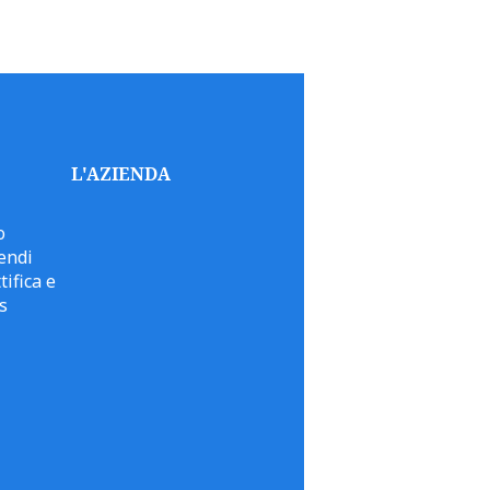
L'AZIENDA
o
endi
tifica e
s