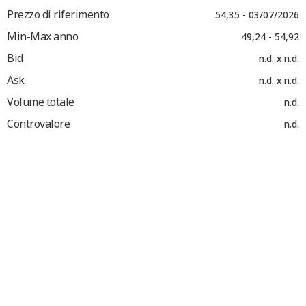
Prezzo di riferimento
54,35 - 03/07/2026
Min-Max anno
49,24 - 54,92
Bid
n.d. x n.d.
Ask
n.d. x n.d.
Volume totale
n.d.
Controvalore
n.d.