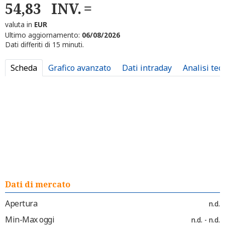
54,83
INV.
valuta in
EUR
Ultimo aggiornamento:
06/08/2026
Dati differiti di 15 minuti.
Scheda
Grafico avanzato
Dati intraday
Analisi tec
Dati di mercato
Apertura
n.d.
Min-Max oggi
n.d. - n.d.