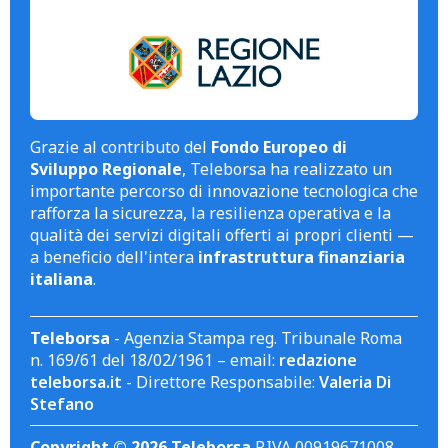
Grazie al contributo del
Fondo Europeo di
Sviluppo Regionale
, Teleborsa ha realizzato un
importante percorso di innovazione tecnologica che
rafforza la sicurezza, la resilienza operativa e la
qualità dei servizi digitali offerti ai propri clienti —
a beneficio dell'intera
infrastruttura finanziaria
italiana
.
Teleborsa
- Agenzia Stampa reg. Tribunale Roma
n. 169/61 del 18/02/1961 – email:
redazione
teleborsa.it
- Direttore Responsabile:
Valeria Di
Stefano
Copyright © 2026 Teleborsa
P.IVA 00919671008.