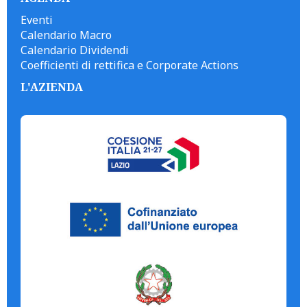
Eventi
Calendario Macro
Calendario Dividendi
Coefficienti di rettifica e Corporate Actions
L'AZIENDA