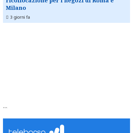
ricollocazione per i negozi di Roma e
Milano
3 giorni fa
```