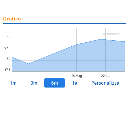
Grafico
© Teleborsa
55
52,5
50
47,5
25 Mag
22 Giu
1m
3m
6m
1a
Personalizza