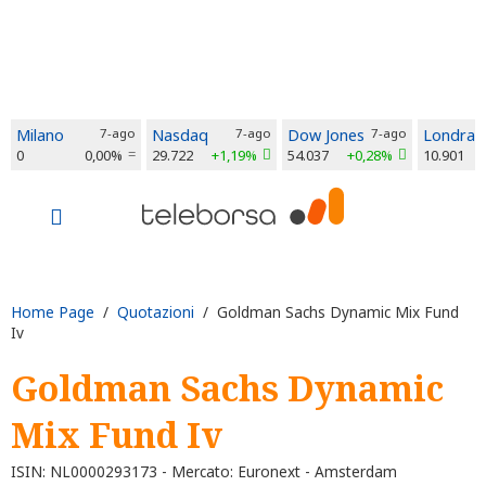
Milano
7-ago
Nasdaq
7-ago
Dow Jones
7-ago
Londra
0
0,00%
29.722
+1,19%
54.037
+0,28%
10.901
Home Page
/
Quotazioni
/ Goldman Sachs Dynamic Mix Fund
Iv
Goldman Sachs Dynamic
Mix Fund Iv
ISIN: NL0000293173 - Mercato: Euronext - Amsterdam