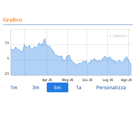
Grafico
© Teleborsa
7,5
5
2,5
Apr 26
Mag 26
Giu 26
Lug 26
Ago 26
1m
3m
6m
1a
Personalizza