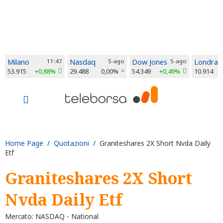
Milano
11:47
Nasdaq
5-ago
Dow Jones
5-ago
Londra
53.915
+0,88%
29.488
0,00%
54.349
+0,49%
10.914
Home Page
/
Quotazioni
/ Graniteshares 2X Short Nvda Daily
Etf
Graniteshares 2X Short
Nvda Daily Etf
Mercato: NASDAQ - National