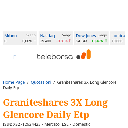
Milano
5-ago
Nasdaq
5-ago
Dow Jones
5-ago
Londra
0
0,00%
29.488
-0,83%
54.349
+0,49%
10.888
Home Page
/
Quotazioni
/ Graniteshares 3X Long Glencore
Daily Etp
Graniteshares 3X Long
Glencore Daily Etp
ISIN: XS2712624423 - Mercato: LSE - Domestic