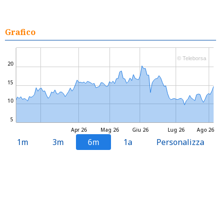
Grafico
© Teleborsa
20
15
10
5
Apr 26
Mag 26
Giu 26
Lug 26
Ago 26
1m
3m
6m
1a
Personalizza