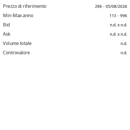
Prezzo di riferimento
296 - 05/08/2026
Min-Max anno
113 - 996
Bid
n.d. x n.d.
Ask
n.d. x n.d.
Volume totale
n.d.
Controvalore
n.d.