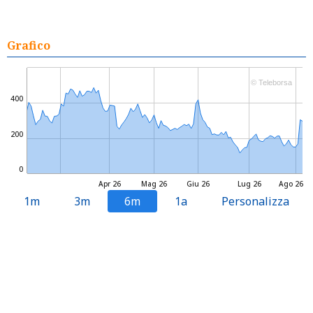
Grafico
© Teleborsa
400
200
0
Apr 26
Mag 26
Giu 26
Lug 26
Ago 26
1m
3m
6m
1a
Personalizza