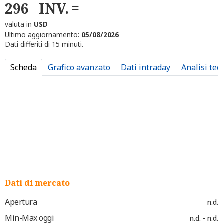
296
INV.
valuta in
USD
Ultimo aggiornamento:
05/08/2026
Dati differiti di 15 minuti.
Scheda
Grafico avanzato
Dati intraday
Analisi tec
Dati di mercato
Apertura
n.d.
Min-Max oggi
n.d. - n.d.