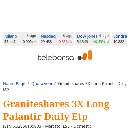
Milano
5-ago
Nasdaq
5-ago
Dow Jones
5-ago
Londra
53.447
0,00%
29.488
-0,83%
54.349
+0,49%
10.888
Home Page
/
Quotazioni
/ Graniteshares 3X Long Palantir Daily
Etp
Graniteshares 3X Long
Palantir Daily Etp
ISIN: XS2856105833 - Mercato: LSE - Domestic