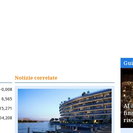
Gu
Notizie correlate
-0,008
6,565
AI 
15,271
fin
04,208
ris