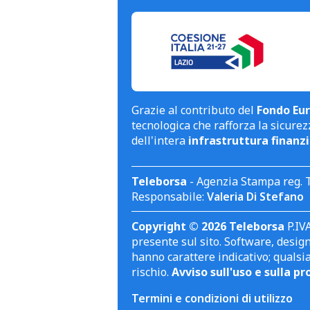
Grazie al contributo del
Fondo Eur
tecnologica che rafforza la sicurezz
dell'intera
infrastruttura finanzi
Teleborsa
- Agenzia Stampa reg. 
Responsabile:
Valeria Di Stefano
Copyright © 2026 Teleborsa
P.IVA
presente sul sito. Software, design 
hanno carattere indicativo; qualsi
rischio.
Avviso sull'uso e sulla pr
Termini e condizioni di utilizzo