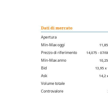
Dati di mercato
Apertura
Min-Max oggi
11,85
Prezzo di riferimento
14,075 - 07/0
Min-Max anno
10,25
Bid
13,95 x
Ask
14,2 
Volume totale
Controvalore