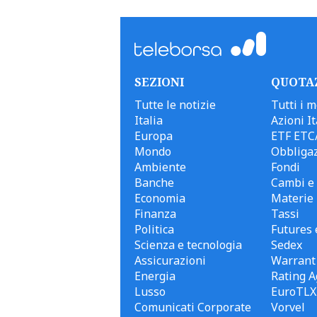
SEZIONI
QUOTA
Tutte le notizie
Tutti i m
Italia
Azioni It
Europa
ETF ETC
Mondo
Obbligaz
Ambiente
Fondi
Banche
Cambi e 
Economia
Materie
Finanza
Tassi
Politica
Futures 
Scienza e tecnologia
Sedex
Assicurazioni
Warrant
Energia
Rating A
Lusso
EuroTLX
Comunicati Corporate
Vorvel