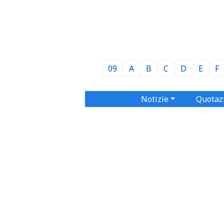
09
A
B
C
D
E
F
Notizie
Quotaz