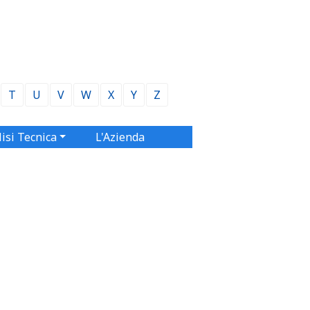
T
U
V
W
X
Y
Z
isi Tecnica
L'Azienda