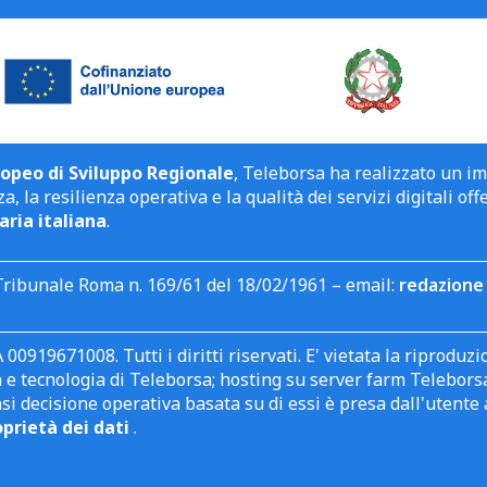
opeo di Sviluppo Regionale
, Teleborsa ha realizzato un i
a, la resilienza operativa e la qualità dei servizi digitali off
aria italiana
.
Tribunale Roma n. 169/61 del 18/02/1961 – email:
redazione 
 00919671008. Tutti i diritti riservati. E' vietata la riprodu
e tecnologia di Teleborsa; hosting su server farm Teleborsa. I
asi decisione operativa basata su di essi è presa dall'uten
oprietà dei dati
.