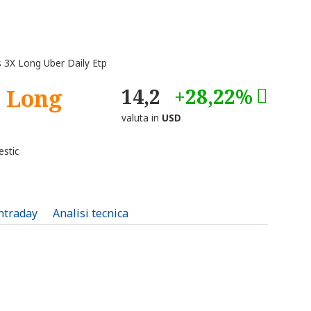
 3X Long Uber Daily Etp
X Long
14,2
+28,22%
valuta in
USD
stic
intraday
Analisi tecnica