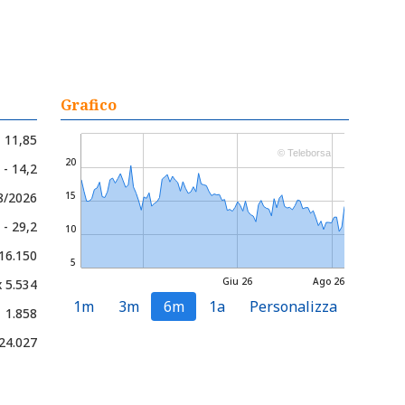
Grafico
11,85
© Teleborsa
20
 - 14,2
8/2026
15
 - 29,2
10
 16.150
5
Giu 26
Ago 26
x 5.534
1m
3m
6m
1a
Personalizza
1.858
24.027