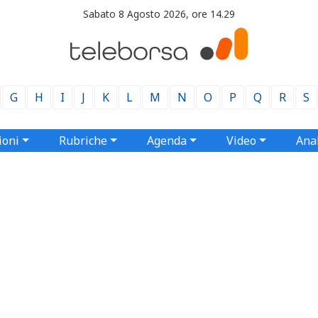
Sabato 8 Agosto 2026, ore 14.29
G
H
I
J
K
L
M
N
O
P
Q
R
S
ioni
Rubriche
Agenda
Video
Anal