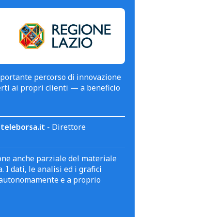
mportante percorso di innovazione
erti ai propri clienti — a beneficio
teleborsa.it
- Direttore
zione anche parziale del materiale
 dati, le analisi ed i grafici
te autonomamente e a proprio