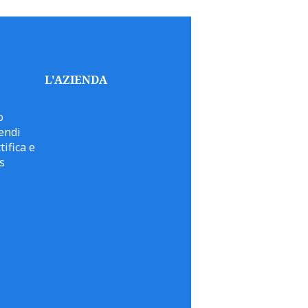
L'AZIENDA
o
endi
tifica e
s