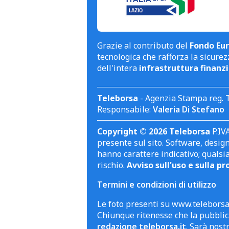
Grazie al contributo del
Fondo Eur
tecnologica che rafforza la sicurezz
dell'intera
infrastruttura finanzi
Teleborsa
- Agenzia Stampa reg. 
Responsabile:
Valeria Di Stefano
Copyright © 2026 Teleborsa
P.IVA
presente sul sito. Software, design 
hanno carattere indicativo; qualsi
rischio.
Avviso sull'uso e sulla pr
Termini e condizioni di utilizzo
Le foto presenti su www.teleborsa.
Chiunque ritenesse che la pubblica
redazione teleborsa.it
. Sarà nost