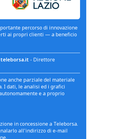
mportante percorso di innovazione
erti ai propri clienti — a beneficio
teleborsa.it
- Direttore
zione anche parziale del materiale
 dati, le analisi ed i grafici
te autonomamente e a proprio
azione in concessione a Teleborsa.
alarlo all'indirizzo di e-mail
ne.