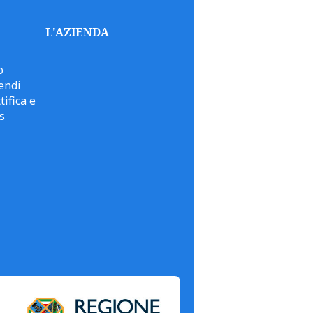
L'AZIENDA
o
endi
tifica e
s