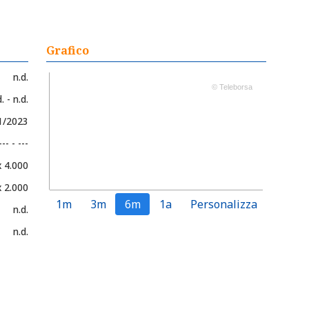
Grafico
n.d.
© Teleborsa
. - n.d.
11/2023
--- - ---
x 4.000
x 2.000
1m
3m
6m
1a
Personalizza
n.d.
n.d.