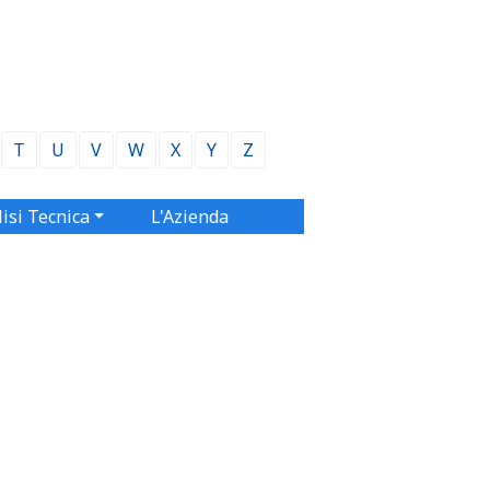
T
U
V
W
X
Y
Z
isi Tecnica
L'Azienda