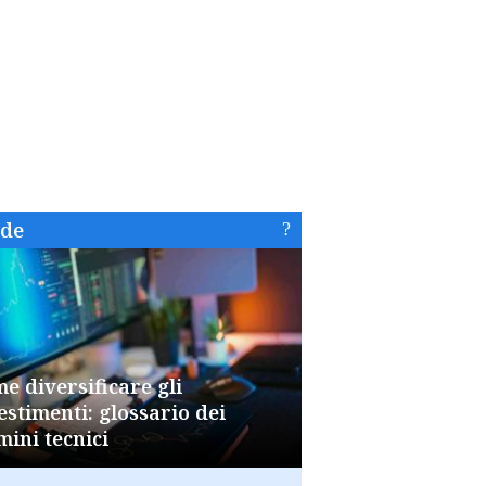
ide
e diversificare gli
estimenti: glossario dei
mini tecnici