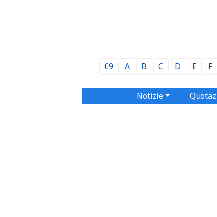
09
A
B
C
D
E
F
Notizie
Quotaz