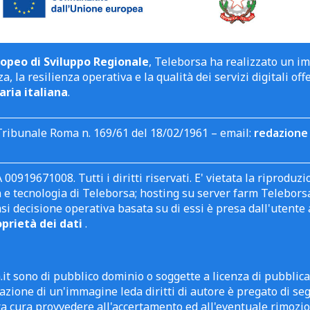
opeo di Sviluppo Regionale
, Teleborsa ha realizzato un i
a, la resilienza operativa e la qualità dei servizi digitali off
aria italiana
.
Tribunale Roma n. 169/61 del 18/02/1961 – email:
redazione 
 00919671008. Tutti i diritti riservati. E' vietata la riprodu
e tecnologia di Teleborsa; hosting su server farm Teleborsa. I
asi decisione operativa basata su di essi è presa dall'uten
oprietà dei dati
.
it sono di pubblico dominio o soggette a licenza di pubblic
zione di un'immagine leda diritti di autore è pregato di segn
ra cura provvedere all'accertamento ed all'eventuale rimozio