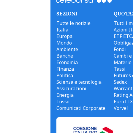
SEZIONI
QUOTA
Tutte le notizie
Tutti i m
Italia
Azioni It
Europa
ETF ETC
Mondo
Obbligaz
Ambiente
Fondi
Banche
Cambi e 
Economia
Materie
Finanza
Tassi
Politica
Futures 
Scienza e tecnologia
Sedex
Assicurazioni
Warrant
Energia
Rating A
Lusso
EuroTLX
Comunicati Corporate
Vorvel