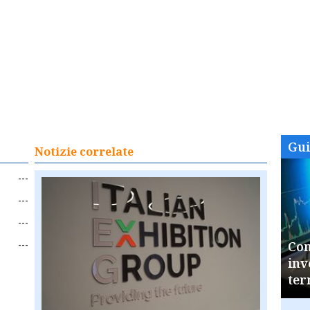
Gu
Notizie correlate
---
---
---
---
Com
inv
ter