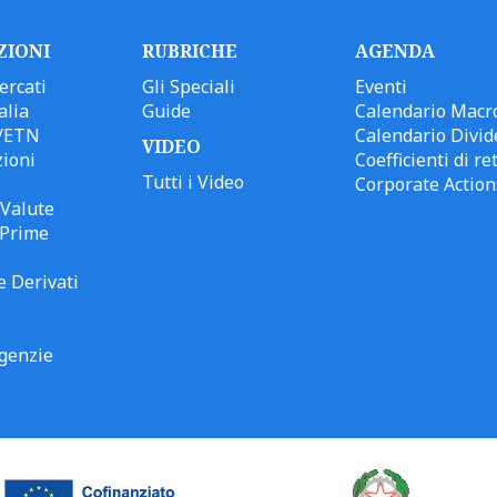
ZIONI
RUBRICHE
AGENDA
ercati
Gli Speciali
Eventi
alia
Guide
Calendario Macr
/ETN
Calendario Divid
VIDEO
ioni
Coefficienti di ret
Tutti i Video
Corporate Action
Valute
 Prime
e Derivati
genzie