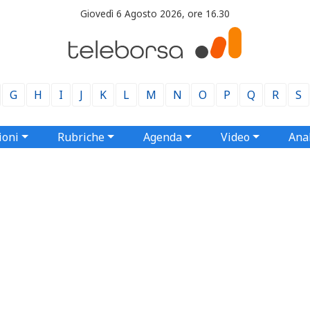
Giovedì 6 Agosto 2026, ore 16.30
G
H
I
J
K
L
M
N
O
P
Q
R
S
ioni
Rubriche
Agenda
Video
Anal