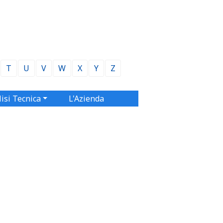
T
U
V
W
X
Y
Z
isi Tecnica
L'Azienda