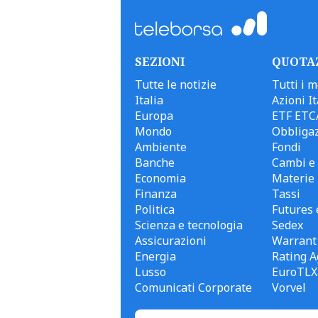
SEZIONI
QUOTA
Tutte le notizie
Tutti i m
Italia
Azioni It
Europa
ETF ETC
Mondo
Obbligaz
Ambiente
Fondi
Banche
Cambi e 
Economia
Materie
Finanza
Tassi
Politica
Futures 
Scienza e tecnologia
Sedex
Assicurazioni
Warrant
Energia
Rating A
Lusso
EuroTLX
Comunicati Corporate
Vorvel