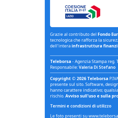
Grazie al contributo del
Fondo Eur
tecnologica che rafforza la sicurezz
dell'intera
infrastruttura finanzi
Teleborsa
- Agenzia Stampa reg. 
Responsabile:
Valeria Di Stefano
Copyright © 2026 Teleborsa
P.IVA
presente sul sito. Software, design 
hanno carattere indicativo; qualsi
rischio.
Avviso sull'uso e sulla pr
Termini e condizioni di utilizzo
Le foto presenti su www.teleborsa.