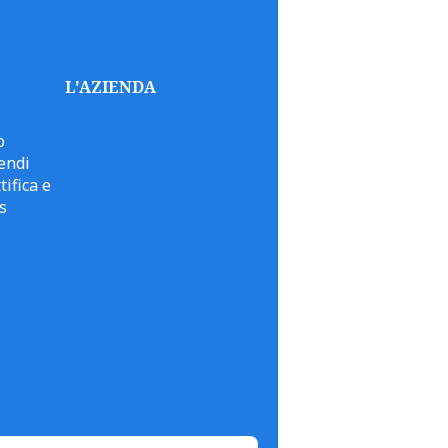
L'AZIENDA
o
endi
tifica e
s