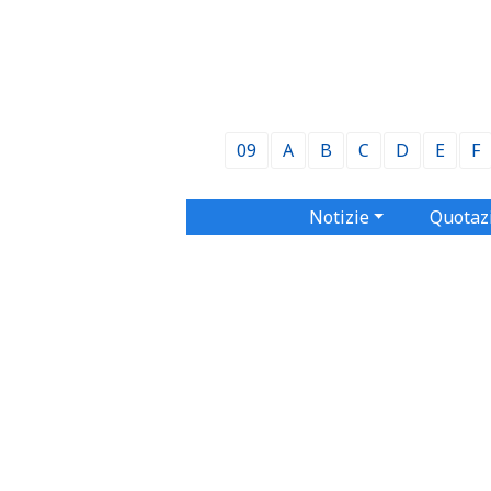
09
A
B
C
D
E
F
Notizie
Quotaz