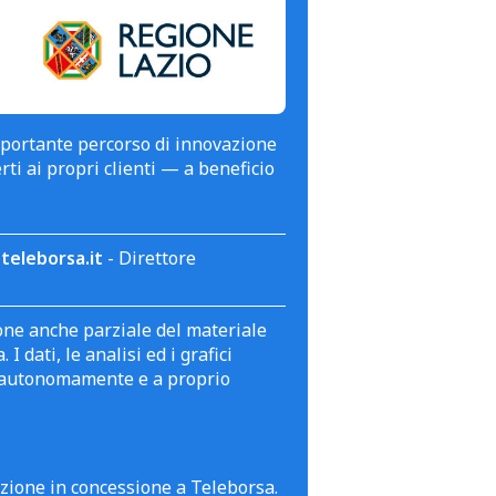
mportante percorso di innovazione
erti ai propri clienti — a beneficio
teleborsa.it
- Direttore
zione anche parziale del materiale
 dati, le analisi ed i grafici
te autonomamente e a proprio
azione in concessione a Teleborsa.