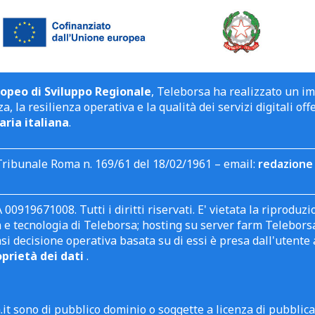
opeo di Sviluppo Regionale
, Teleborsa ha realizzato un i
a, la resilienza operativa e la qualità dei servizi digitali off
aria italiana
.
Tribunale Roma n. 169/61 del 18/02/1961 – email:
redazione 
 00919671008. Tutti i diritti riservati. E' vietata la riprodu
e tecnologia di Teleborsa; hosting su server farm Teleborsa. I
asi decisione operativa basata su di essi è presa dall'uten
oprietà dei dati
.
it sono di pubblico dominio o soggette a licenza di pubblic