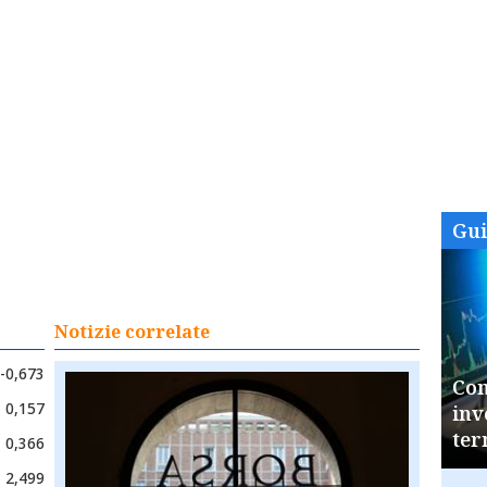
Gu
Notizie correlate
-0,673
Com
0,157
inv
ter
0,366
2,499