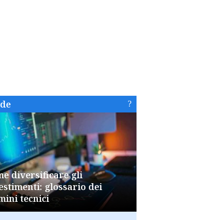
ide
e diversificare gli
estimenti: glossario dei
mini tecnici