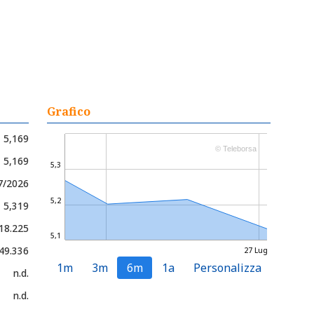
Grafico
5,169
© Teleborsa
- 5,169
5,3
7/2026
5,2
- 5,319
 18.225
5,1
 49.336
27 Lug
1m
3m
6m
1a
Personalizza
n.d.
n.d.