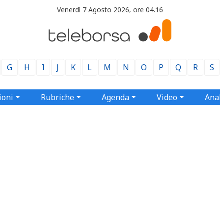
Venerdì 7 Agosto 2026, ore 04.16
G
H
I
J
K
L
M
N
O
P
Q
R
S
ioni
Rubriche
Agenda
Video
Anal