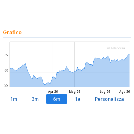
Grafico
© Teleborsa
65
60
55
Apr 26
Mag 26
Lug 26
Ago 26
1m
3m
6m
1a
Personalizza