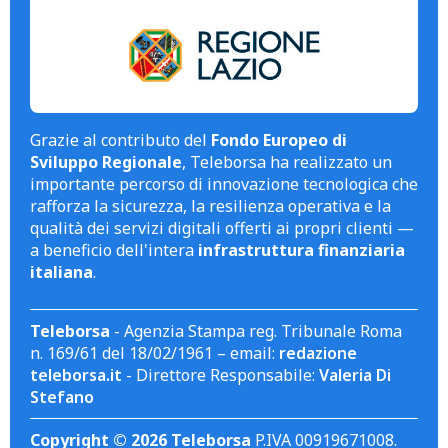
Grazie al contributo del
Fondo Europeo di
Sviluppo Regionale
, Teleborsa ha realizzato un
importante percorso di innovazione tecnologica che
rafforza la sicurezza, la resilienza operativa e la
qualità dei servizi digitali offerti ai propri clienti —
a beneficio dell'intera
infrastruttura finanziaria
italiana
.
Teleborsa
- Agenzia Stampa reg. Tribunale Roma
n. 169/61 del 18/02/1961 – email:
redazione
teleborsa.it
- Direttore Responsabile:
Valeria Di
Stefano
Copyright © 2026 Teleborsa
P.IVA 00919671008.