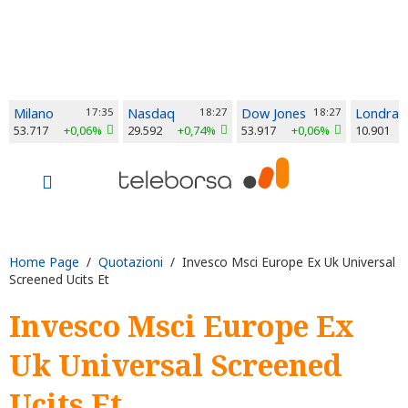
Milano
17:35
Nasdaq
18:27
Dow Jones
18:27
Londra
53.717
+0,06%
29.592
+0,74%
53.917
+0,06%
10.901
Home Page
/
Quotazioni
/ Invesco Msci Europe Ex Uk Universal
Screened Ucits Et
Invesco Msci Europe Ex
Uk Universal Screened
Ucits Et