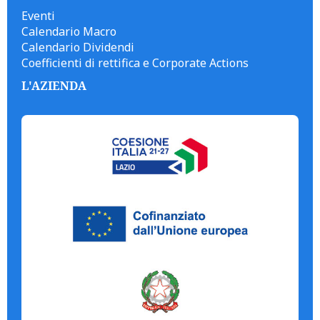
Eventi
Calendario Macro
Calendario Dividendi
Coefficienti di rettifica e Corporate Actions
L'AZIENDA