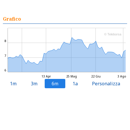
Grafico
© Teleborsa
8
7
6
13 Apr
25 Mag
22 Giu
3 Ago
1m
3m
6m
1a
Personalizza