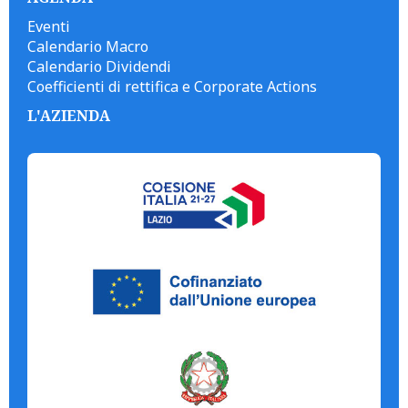
Eventi
Calendario Macro
Calendario Dividendi
Coefficienti di rettifica e Corporate Actions
L'AZIENDA