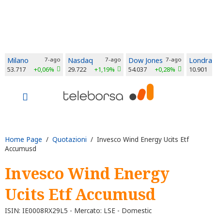
Milano
7-ago
Nasdaq
7-ago
Dow Jones
7-ago
Londra
53.717
+0,06%
29.722
+1,19%
54.037
+0,28%
10.901
Home Page
/
Quotazioni
/ Invesco Wind Energy Ucits Etf
Accumusd
Invesco Wind Energy
Ucits Etf Accumusd
ISIN: IE0008RX29L5 - Mercato: LSE - Domestic