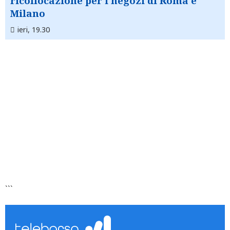
ricollocazione per i negozi di Roma e
Milano
ieri, 19.30
```