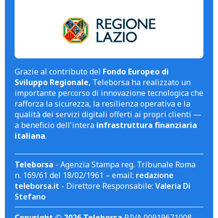
Grazie al contributo del
Fondo Europeo di
Sviluppo Regionale
, Teleborsa ha realizzato un
importante percorso di innovazione tecnologica che
rafforza la sicurezza, la resilienza operativa e la
qualità dei servizi digitali offerti ai propri clienti —
a beneficio dell'intera
infrastruttura finanziaria
italiana
.
Teleborsa
- Agenzia Stampa reg. Tribunale Roma
n. 169/61 del 18/02/1961 – email:
redazione
teleborsa.it
- Direttore Responsabile:
Valeria Di
Stefano
Copyright © 2026 Teleborsa
P.IVA 00919671008.