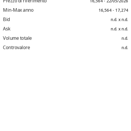
Prezzo di riferimento
16,564 - 22/05/2026
Min-Max anno
16,564 - 17,274
Bid
n.d. x n.d.
Ask
n.d. x n.d.
Volume totale
n.d.
Controvalore
n.d.