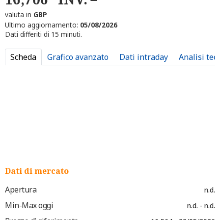
valuta in
GBP
Ultimo aggiornamento:
05/08/2026
Dati differiti di 15 minuti.
Scheda
Grafico avanzato
Dati intraday
Analisi tec
Dati di mercato
Apertura
n.d.
Min-Max oggi
n.d. - n.d.