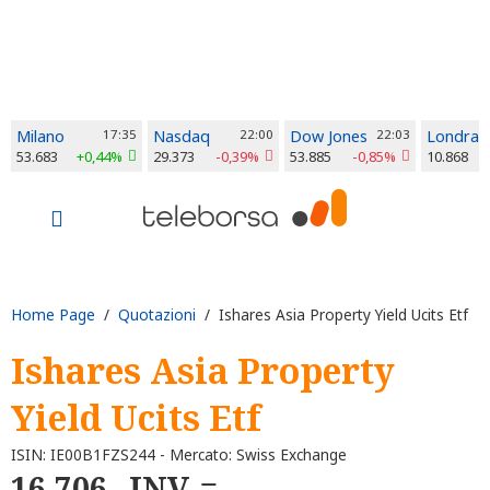
Milano
17:35
Nasdaq
22:00
Dow Jones
22:03
Londra
53.683
+0,44%
29.373
-0,39%
53.885
-0,85%
10.868
Home Page
/
Quotazioni
/ Ishares Asia Property Yield Ucits Etf
Ishares Asia Property
Yield Ucits Etf
ISIN: IE00B1FZS244 - Mercato: Swiss Exchange
16,706
INV.