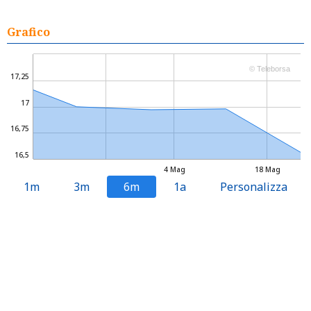
Grafico
© Teleborsa
17,25
17
16,75
16,5
4 Mag
18 Mag
1m
3m
6m
1a
Personalizza