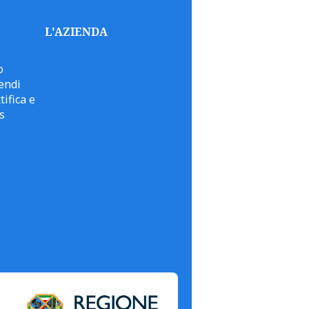
L'AZIENDA
o
endi
tifica e
s