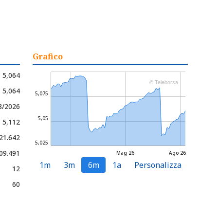
Grafico
5,064
© Teleborsa
- 5,064
5,075
8/2026
5,05
- 5,112
21.642
5,025
09.491
Mag 26
Ago 26
1m
3m
6m
1a
Personalizza
12
60