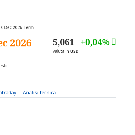
ds Dec 2026 Term
ec 2026
5,061
+0,04%
valuta in
USD
stic
intraday
Analisi tecnica