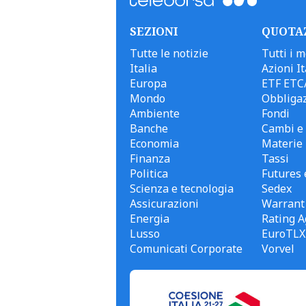
SEZIONI
QUOTA
Tutte le notizie
Tutti i m
Italia
Azioni It
Europa
ETF ETC
Mondo
Obbligaz
Ambiente
Fondi
Banche
Cambi e 
Economia
Materie
Finanza
Tassi
Politica
Futures 
Scienza e tecnologia
Sedex
Assicurazioni
Warrant
Energia
Rating A
Lusso
EuroTLX
Comunicati Corporate
Vorvel