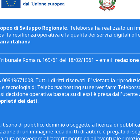
opeo di Sviluppo Regionale
, Teleborsa ha realizzato un i
a, la resilienza operativa e la qualità dei servizi digitali off
aria italiana
.
Tribunale Roma n. 169/61 del 18/02/1961 – email:
redazione 
 00919671008. Tutti i diritti riservati. E' vietata la riprodu
e tecnologia di Teleborsa; hosting su server farm Teleborsa. I
asi decisione operativa basata su di essi è presa dall'uten
oprietà dei dati
.
it sono di pubblico dominio o soggette a licenza di pubblic
zione di un'immagine leda diritti di autore è pregato di segn
ra cura provvedere all'accertamento ed all'eventuale rimozio