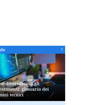
ide
e diversificare gli
estimenti: glossario dei
mini tecnici