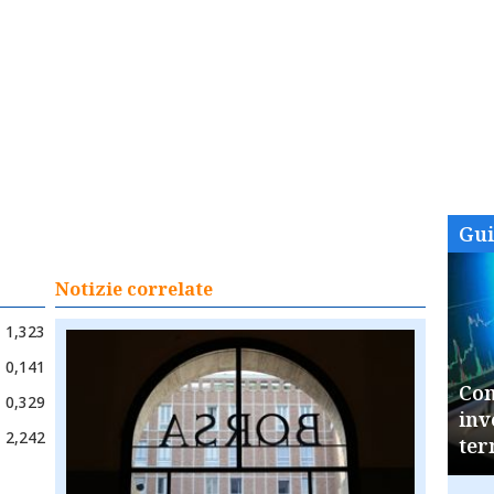
Gu
Notizie correlate
1,323
0,141
Com
0,329
inv
2,242
ter