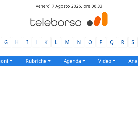
Venerdì 7 Agosto 2026, ore 06.33
G
H
I
J
K
L
M
N
O
P
Q
R
S
ioni
Rubriche
Agenda
Video
Anal