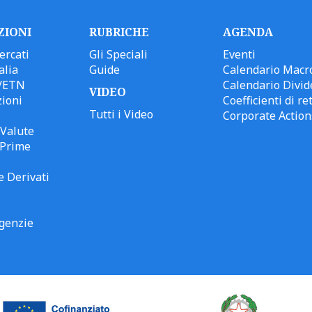
ZIONI
RUBRICHE
AGENDA
ercati
Gli Speciali
Eventi
alia
Guide
Calendario Macr
/ETN
Calendario Divid
VIDEO
ioni
Coefficienti di ret
Tutti i Video
Corporate Action
Valute
 Prime
e Derivati
genzie