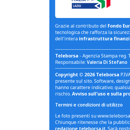
Grazie al contributo del
Fondo Eur
tecnologica che rafforza la sicurezz
dell'intera
infrastruttura finanzi
Teleborsa
- Agenzia Stampa reg. 
Responsabile:
Valeria Di Stefano
Copyright © 2026 Teleborsa
P.IVA
presente sul sito. Software, design 
hanno carattere indicativo; qualsi
rischio.
Avviso sull'uso e sulla pr
Termini e condizioni di utilizzo
Le foto presenti su www.teleborsa.
Chiunque ritenesse che la pubblica
redazione teleborsa.it
. Sarà nost