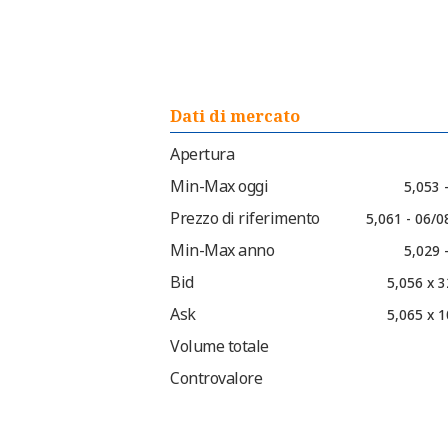
Dati di mercato
Apertura
Min-Max oggi
5,053 
Prezzo di riferimento
5,061 - 06/0
Min-Max anno
5,029 
Bid
5,056 x 3
Ask
5,065 x 1
Volume totale
Controvalore