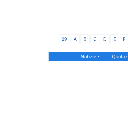
09
A
B
C
D
E
F
Notizie
Quotaz