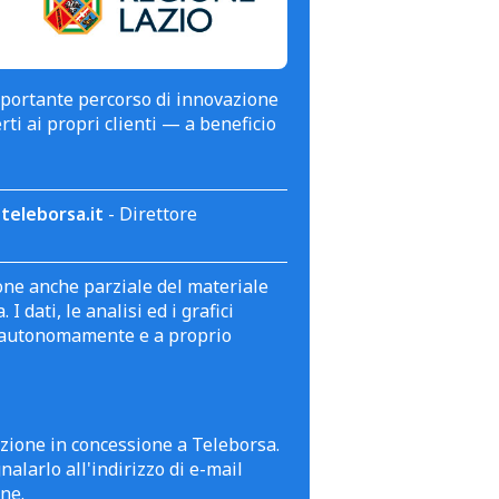
mportante percorso di innovazione
erti ai propri clienti — a beneficio
teleborsa.it
- Direttore
zione anche parziale del materiale
 dati, le analisi ed i grafici
te autonomamente e a proprio
azione in concessione a Teleborsa.
alarlo all'indirizzo di e-mail
ne.