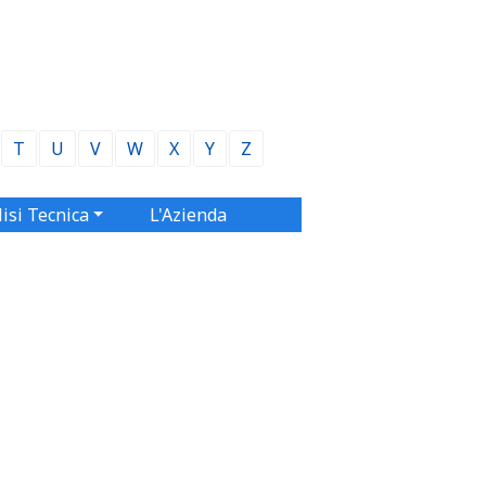
T
U
V
W
X
Y
Z
isi Tecnica
L'Azienda