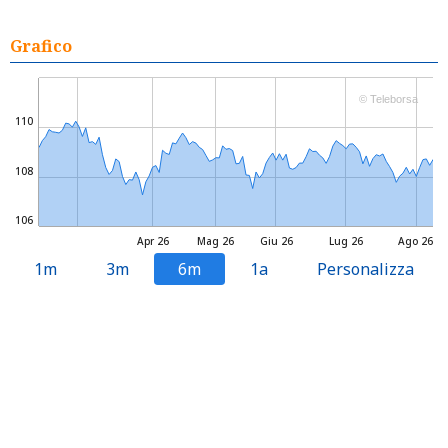
Grafico
© Teleborsa
110
108
106
Apr 26
Mag 26
Giu 26
Lug 26
Ago 26
1m
3m
6m
1a
Personalizza