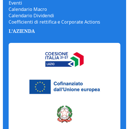
Eventi
Calendario Macro
Calendario Dividendi
Coefficienti di rettifica e Corporate Actions
L'AZIENDA