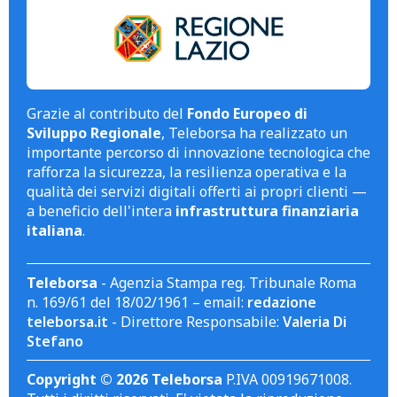
Grazie al contributo del
Fondo Europeo di
Sviluppo Regionale
, Teleborsa ha realizzato un
importante percorso di innovazione tecnologica che
rafforza la sicurezza, la resilienza operativa e la
qualità dei servizi digitali offerti ai propri clienti —
a beneficio dell'intera
infrastruttura finanziaria
italiana
.
Teleborsa
- Agenzia Stampa reg. Tribunale Roma
n. 169/61 del 18/02/1961 – email:
redazione
teleborsa.it
- Direttore Responsabile:
Valeria Di
Stefano
Copyright © 2026 Teleborsa
P.IVA 00919671008.