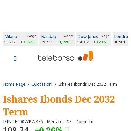
Milano
7-ago
Nasdaq
7-ago
Dow Jones
7-ago
Londra
53.717
+0,06%
29.722
+1,19%
54.037
+0,28%
10.901
Home Page
/
Quotazioni
/ Ishares Ibonds Dec 2032 Term
Ishares Ibonds Dec 2032
Term
ISIN: IE0007YBWBE5 - Mercato: LSE - Domestic
108,74
+0,26%