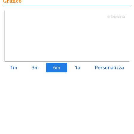
Grafico
© Teleborsa
1m
3m
6m
1a
Personalizza