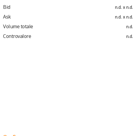
Bid
n.d. x n.d.
Ask
n.d. x n.d.
Volume totale
n.d.
Controvalore
n.d.