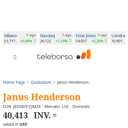
Milano
7-ago
Nasdaq
7-ago
Dow Jones
7-ago
Londra
53.717
+0,06%
29.722
+1,19%
54.037
+0,28%
10.901
Home Page
/
Quotazioni
/ Janus Henderson
Janus Henderson
ISIN: JE00BYPZJM29 - Mercato: LSE - Domestic
40,413
INV.
valuta in
USD