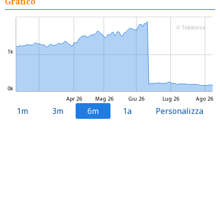
Grafico
© Teleborsa
1k
0k
Apr 26
Mag 26
Giu 26
Lug 26
Ago 26
1m
3m
6m
1a
Personalizza