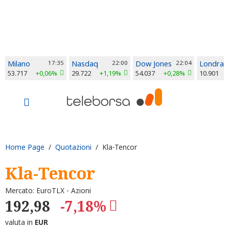
Milano
17:35
Nasdaq
22:00
Dow Jones
22:04
Londra
53.717
+0,06%
29.722
+1,19%
54.037
+0,28%
10.901
Home Page
/
Quotazioni
/ Kla-Tencor
Kla-Tencor
Mercato: EuroTLX - Azioni
192,98
-7,18%
valuta in
EUR