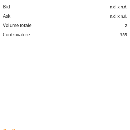
Bid
n.d. x n.d.
Ask
n.d. x n.d.
Volume totale
2
Controvalore
385