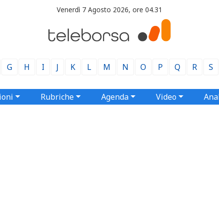
Venerdì 7 Agosto 2026, ore 04.31
G
H
I
J
K
L
M
N
O
P
Q
R
S
ioni
Rubriche
Agenda
Video
Anal