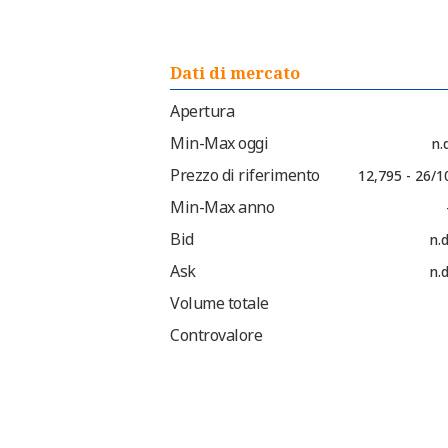
Dati di mercato
Apertura
Min-Max oggi
n.d
Prezzo di riferimento
12,795 - 26/1
Min-Max anno
Bid
n.d
Ask
n.d
Volume totale
Controvalore