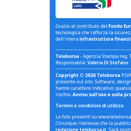
Grazie al contributo del
Fondo Eur
tecnologica che rafforza la sicurezz
dell'intera
infrastruttura finanzi
Teleborsa
- Agenzia Stampa reg. 
Responsabile:
Valeria Di Stefano
Copyright © 2026 Teleborsa
P.IVA
presente sul sito. Software, design 
hanno carattere indicativo; qualsi
rischio.
Avviso sull'uso e sulla pr
Termini e condizioni di utilizzo
Le foto presenti su www.teleborsa.
Chiunque ritenesse che la pubblica
redazione teleborsa.it
. Sarà nost