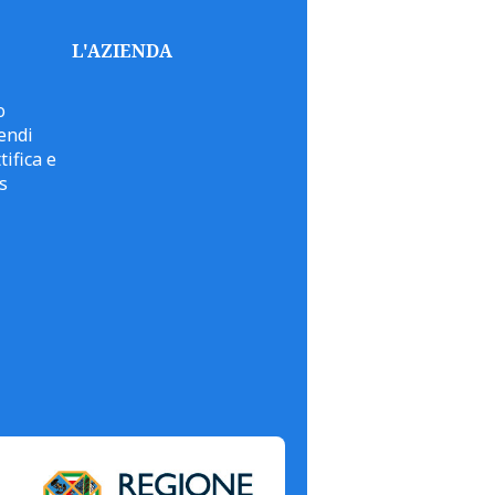
L'AZIENDA
o
endi
tifica e
s