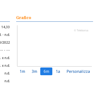
Grafico
14,33
© Teleborsa
. - n.d.
0/2022
--- - ---
. x n.d.
. x n.d.
1m
3m
6m
1a
Personalizza
n.d.
n.d.