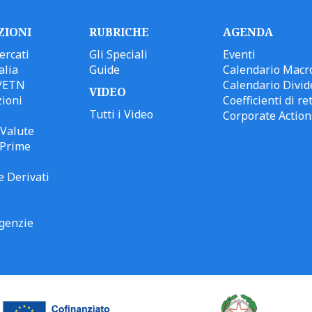
ZIONI
RUBRICHE
AGENDA
ercati
Gli Speciali
Eventi
alia
Guide
Calendario Macr
/ETN
Calendario Divid
VIDEO
ioni
Coefficienti di ret
Tutti i Video
Corporate Action
Valute
 Prime
e Derivati
genzie