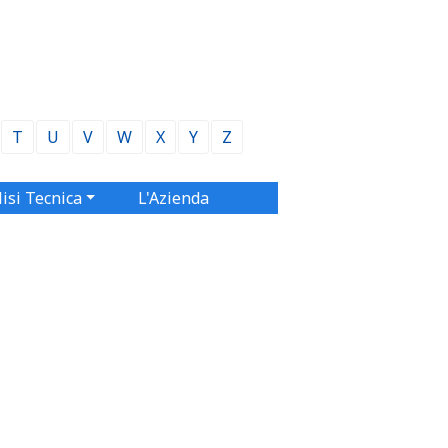
T
U
V
W
X
Y
Z
isi Tecnica
L'Azienda