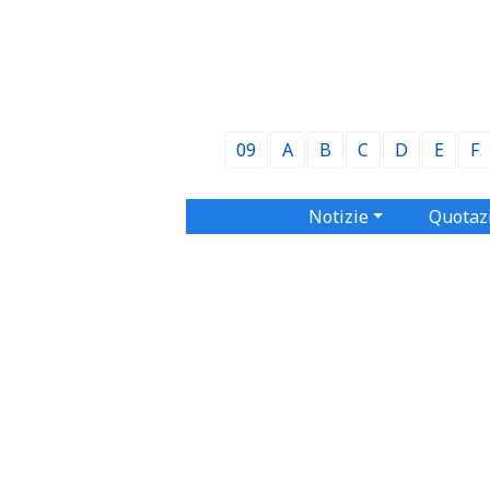
09
A
B
C
D
E
F
Notizie
Quotaz