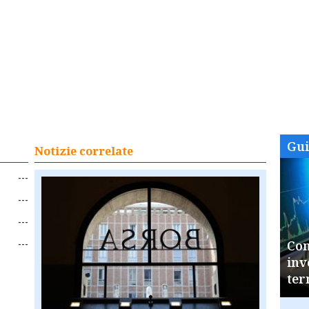
Gu
Notizie correlate
---
---
---
---
Com
inv
ter