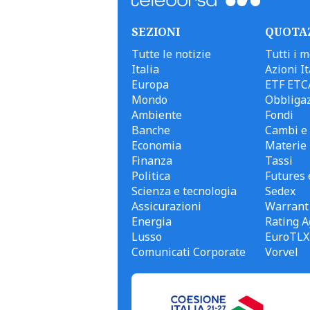
SEZIONI
QUOTA
Tutte le notizie
Tutti i m
Italia
Azioni It
Europa
ETF ETC
Mondo
Obbligaz
Ambiente
Fondi
Banche
Cambi e 
Economia
Materie
Finanza
Tassi
Politica
Futures 
Scienza e tecnologia
Sedex
Assicurazioni
Warrant
Energia
Rating A
Lusso
EuroTLX
Comunicati Corporate
Vorvel