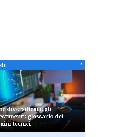
ide
e diversificare gli
estimenti: glossario dei
mini tecnici