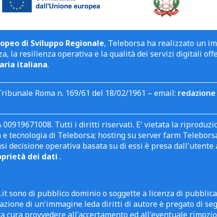
opeo di Sviluppo Regionale
, Teleborsa ha realizzato un i
a, la resilienza operativa e la qualità dei servizi digitali off
aria italiana
.
Tribunale Roma n. 169/61 del 18/02/1961 – email:
redazione 
 00919671008. Tutti i diritti riservati. E' vietata la riprodu
e tecnologia di Teleborsa; hosting su server farm Teleborsa. I
asi decisione operativa basata su di essi è presa dall'uten
oprietà dei dati
.
it sono di pubblico dominio o soggette a licenza di pubblic
zione di un'immagine leda diritti di autore è pregato di segn
ra cura provvedere all'accertamento ed all'eventuale rimozio