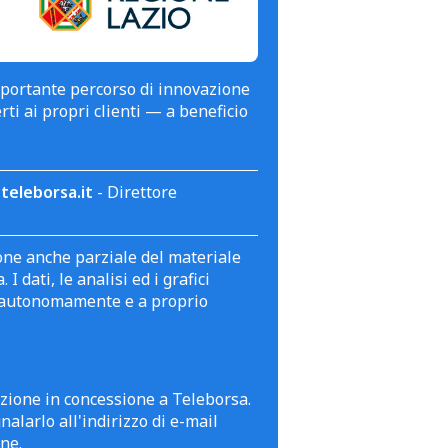
mportante percorso di innovazione
erti ai propri clienti — a beneficio
teleborsa.it
- Direttore
zione anche parziale del materiale
 dati, le analisi ed i grafici
te autonomamente e a proprio
azione in concessione a Teleborsa.
alarlo all'indirizzo di e-mail
ne.