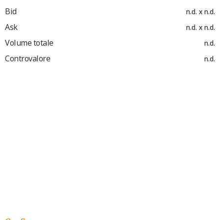
Bid
n.d. x n.d.
Ask
n.d. x n.d.
Volume totale
n.d.
Controvalore
n.d.