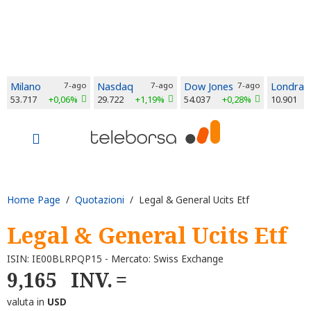
Milano
7-ago
Nasdaq
7-ago
Dow Jones
7-ago
Londra
53.717
+0,06%
29.722
+1,19%
54.037
+0,28%
10.901
Home Page
/
Quotazioni
/ Legal & General Ucits Etf
Legal & General Ucits Etf
ISIN: IE00BLRPQP15 - Mercato: Swiss Exchange
9,165
INV.
valuta in
USD