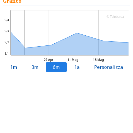
Grafico
© Teleborsa
9,4
9,3
9,2
9,1
27 Apr
11 Mag
18 Mag
1m
3m
6m
1a
Personalizza