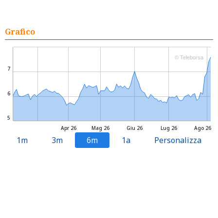
Grafico
© Teleborsa
7
6
5
Apr 26
Mag 26
Giu 26
Lug 26
Ago 26
1m
3m
6m
1a
Personalizza