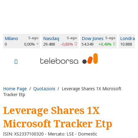
Milano
5-ago
Nasdaq
5-ago
Dow Jones
5-ago
Londra
0
0,00%
29.488
-0,83%
54.349
+0,49%
10.888
Home Page
/
Quotazioni
/ Leverage Shares 1X Microsoft
Tracker Etp
Leverage Shares 1X
Microsoft Tracker Etp
ISIN: XS2337100320 - Mercato: LSE - Domestic