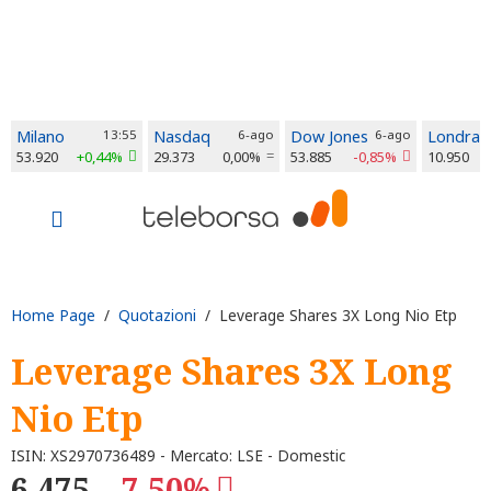
Milano
13:55
Nasdaq
6-ago
Dow Jones
6-ago
Londra
53.920
+0,44%
29.373
0,00%
53.885
-0,85%
10.950
Home Page
/
Quotazioni
/ Leverage Shares 3X Long Nio Etp
Leverage Shares 3X Long
Nio Etp
ISIN: XS2970736489 - Mercato: LSE - Domestic
6,475
-7,50%