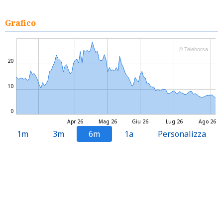
Grafico
© Teleborsa
20
10
0
Apr 26
Mag 26
Giu 26
Lug 26
Ago 26
1m
3m
6m
1a
Personalizza