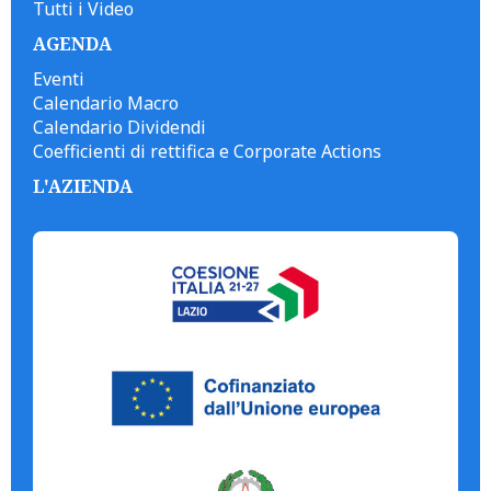
Tutti i Video
AGENDA
Eventi
Calendario Macro
Calendario Dividendi
Coefficienti di rettifica e Corporate Actions
L'AZIENDA