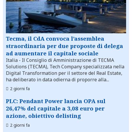
Tecma, il CdA convoca l’assemblea
straordinaria per due proposte di delega
ad aumentare il capitale sociale
Italia
- Il Consiglio di Amministrazione di TECMA
Solutions (TECMA), Tech Company specializzata nella
Digital Transformation per il settore del Real Estate,
ha deliberato in data odierna di proporre alla...
2 giorni fa
PLC: Pendant Power lancia OPA sul
26,47% del capitale a 3,08 euro per
azione, obiettivo delisting
2 giorni fa