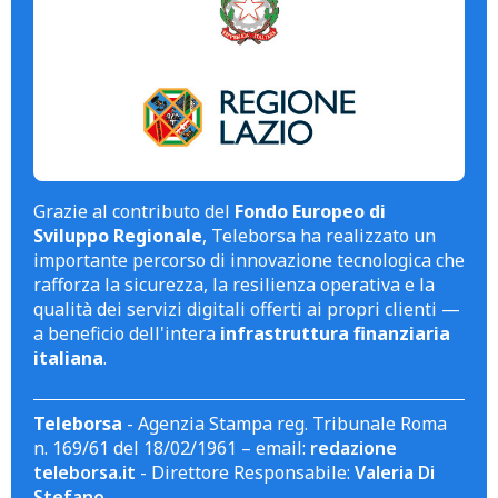
Grazie al contributo del
Fondo Europeo di
Sviluppo Regionale
, Teleborsa ha realizzato un
importante percorso di innovazione tecnologica che
rafforza la sicurezza, la resilienza operativa e la
qualità dei servizi digitali offerti ai propri clienti —
a beneficio dell'intera
infrastruttura finanziaria
italiana
.
Teleborsa
- Agenzia Stampa reg. Tribunale Roma
n. 169/61 del 18/02/1961 – email:
redazione
teleborsa.it
- Direttore Responsabile:
Valeria Di
Stefano