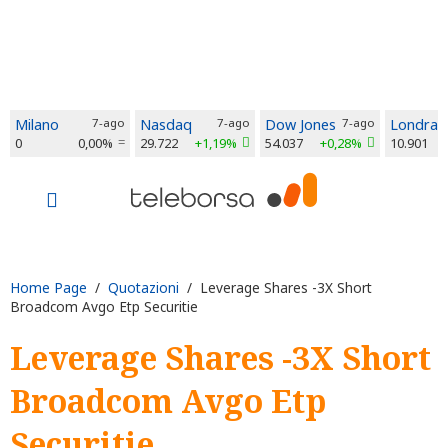
Milano
7-ago
Nasdaq
7-ago
Dow Jones
7-ago
Londra
0
0,00%
29.722
+1,19%
54.037
+0,28%
10.901
Home Page
/
Quotazioni
/ Leverage Shares -3X Short
Broadcom Avgo Etp Securitie
Leverage Shares -3X Short
Broadcom Avgo Etp
Securitie