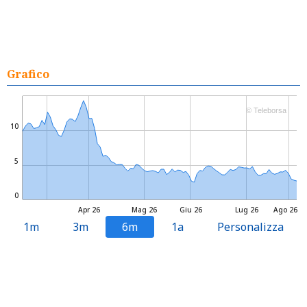
Grafico
© Teleborsa
10
5
0
Apr 26
Mag 26
Giu 26
Lug 26
Ago 26
1m
3m
6m
1a
Personalizza