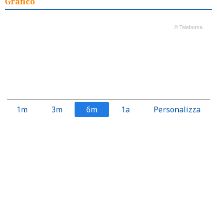
Grafico
© Teleborsa
1m
3m
6m
1a
Personalizza