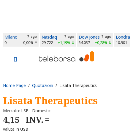
Milano
7-ago
Nasdaq
7-ago
Dow Jones
7-ago
Londra
0
0,00%
29.722
+1,19%
54.037
+0,28%
10.901
Home Page
/
Quotazioni
/ Lisata Therapeutics
Lisata Therapeutics
Mercato: LSE - Domestic
4,15
INV.
valuta in
USD