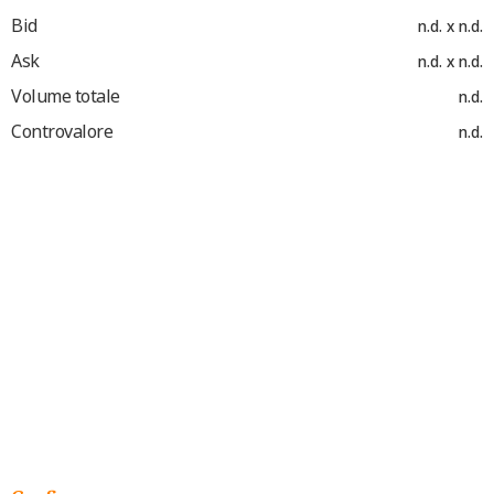
Bid
n.d. x n.d.
Ask
n.d. x n.d.
Volume totale
n.d.
Controvalore
n.d.